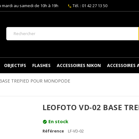
 mardi au samedi de 10h à 19h
Tél. : 01 42 27 13 50
phone
OBJECTIFS
FLASHES
ACCESSOIRES NIKON
ACCESSOIRES
 BASE TREPIED POUR MONOPODE
LEOFOTO VD-02 BASE TR
En stock
check_circle
Référence
LF-VD-02