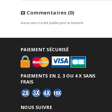
Commentaires
(0)
chat
Aucun avis n'a été publié pour le moment.
PAIEMENT SÉCURISÉ
PAIEMENTS EN 2, 3 OU 4 X SANS
FRAIS
NOUS SUIVRE