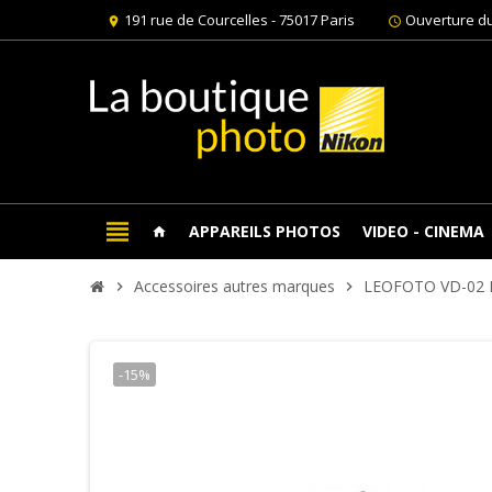
191 rue de Courcelles - 75017 Paris
Ouverture du
location_on
schedule
view_headline
APPAREILS PHOTOS
VIDEO - CINEMA
home
Accessoires autres marques
LEOFOTO VD-02
chevron_right
chevron_right
-15%