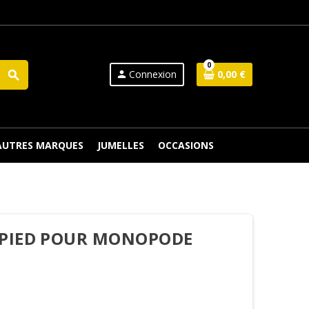
0
Connexion
0,00 €
search
person
 AUTRES MARQUES
JUMELLES
OCCASIONS
EPIED POUR MONOPODE