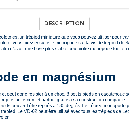
DESCRIPTION
to est un trépied miniature que vous pouvez utitiser pour tran
 et vous fixez ensuite le monopode sur la vis de trépied de 3/8
fin d’avoir une base plus stable pour votre monopode tout en mai
ode en magnésium
et peut donc résister à un choc. 3 petits pieds en caoutchouc s
rte replié facilement et partout grâce à sa construction compac
pieds peuvent être repliés à 180 degrés. Le trépied monopode peu
au trépied. Le VD-02 peut être utilisé avec tous les trépieds de
eler.