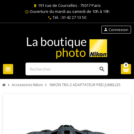
191 rue de Courcelles - 75017 Paris
location_on
Ouverture du mardi au samedi de 10h à 19h
schedule
Tél. : 01 42 27 13 50
phone
Connexion
person
0
view_headline
search
Accessoires Nikon
NIKON TRA-2 ADAPTATEUR PIED JUMELLES
chevron_right
chevron_right