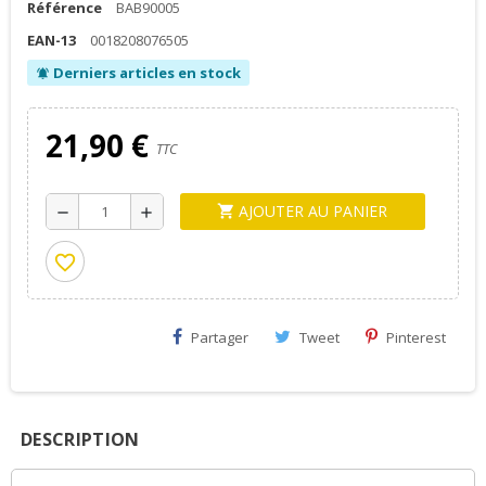
Référence
BAB90005
EAN-13
0018208076505
Derniers articles en stock
notifications_active
21,90 €
TTC
AJOUTER AU PANIER
shopping_cart
remove
add
favorite_border
Partager
Tweet
Pinterest
DESCRIPTION