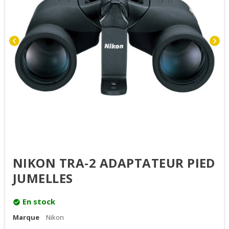
chevron_left
chevron_right
NIKON TRA-2 ADAPTATEUR PIED
JUMELLES
En stock
check_circle
Marque
Nikon