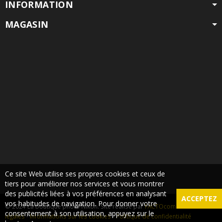
INFORMATION
MAGASIN
Ce site Web utilise ses propres cookies et ceux de
tiers pour améliorer nos services et vous montrer
des publicités liées à vos préférences en analysant
ACCEPTEZ
vos habitudes de navigation. Pour donner votre
© 2024 La boutique photo Nikon. Site réalisé par
FACTOcom
-
Mentions
consentement à son utilisation, appuyez sur le
légales
-
Informations sur les cookies
-
Politique de confidentialité