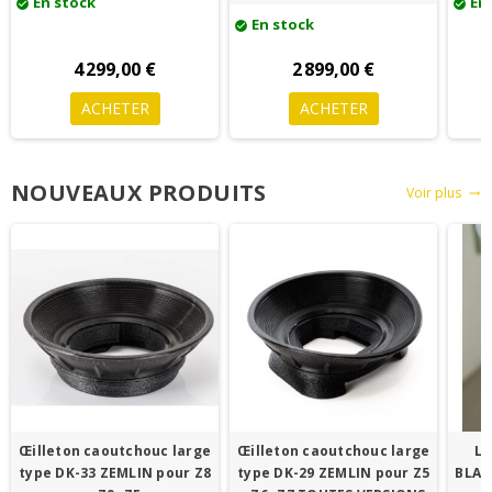
En stock
En 
check_circle
check_circle
En stock
check_circle
4 299,00 €
2 899,00 €
ACHETER
ACHETER
NOUVEAUX PRODUITS
Voir plus
trending_flat
Œilleton caoutchouc large
Œilleton caoutchouc large
LO
type DK-33 ZEMLIN pour Z8
type DK-29 ZEMLIN pour Z5
BLAC