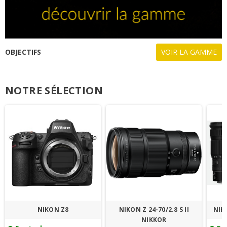
OBJECTIFS
VOIR LA GAMME
NOTRE SÉLECTION
NIKON Z8
NIKON Z 24-70/2.8 S II
NIKO
NIKKOR