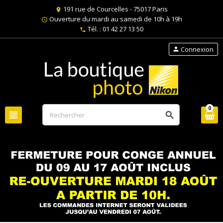
191 rue de Courcelles - 75017 Paris
location_on
Ouverture du mardi au samedi de 10h à 19h
schedule
Tél. : 01 42 27 13 50
phone
Connexion
person
0
view_headline
search