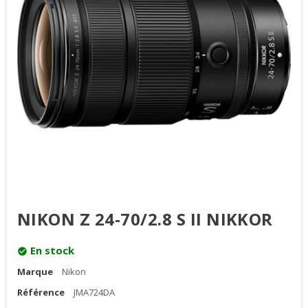
NIKON Z 24-70/2.8 S II NIKKOR
En stock
check_circle
Marque
Nikon
Référence
JMA724DA