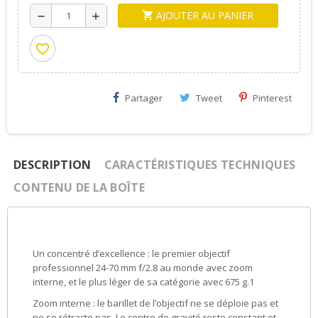
AJOUTER AU PANIER
shopping_cart
remove
add
favorite_border
Partager
Tweet
Pinterest
DESCRIPTION
CARACTÉRISTIQUES TECHNIQUES
CONTENU DE LA BOÎTE
Un concentré d’excellence : le premier objectif
professionnel 24-70 mm f/2.8 au monde avec zoom
interne, et le plus léger de sa catégorie avec 675 g.1
Zoom interne : le barillet de l’objectif ne se déploie pas et
ne se rétracte pas. Le centre de gravité reste constant et