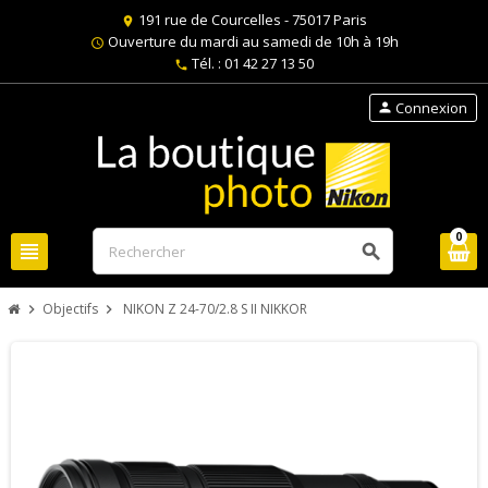
191 rue de Courcelles - 75017 Paris
location_on
Ouverture du mardi au samedi de 10h à 19h
schedule
Tél. : 01 42 27 13 50
phone
Connexion
person
0
view_headline
search
Objectifs
NIKON Z 24-70/2.8 S II NIKKOR
chevron_right
chevron_right