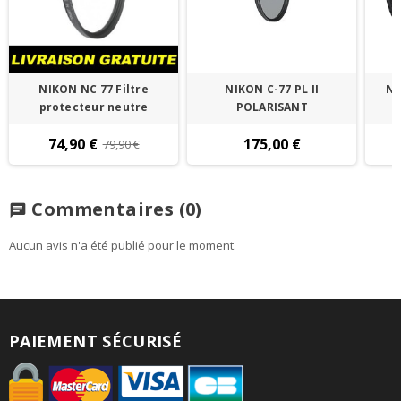
NIKON NC 77 Filtre
NIKON C-77 PL II
NI
protecteur neutre
POLARISANT
a
74,90 €
175,00 €
79,90 €
Commentaires
(0)
chat
Aucun avis n'a été publié pour le moment.
PAIEMENT SÉCURISÉ