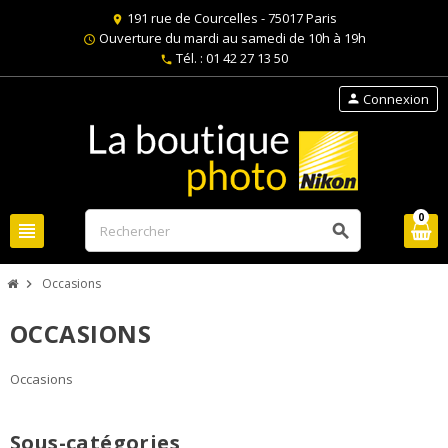
191 rue de Courcelles - 75017 Paris
location_on
Ouverture du mardi au samedi de 10h à 19h
schedule
Tél. : 01 42 27 13 50
phone
Connexion
person
0
view_headline
search
Occasions
chevron_right
OCCASIONS
Occasions
Sous-catégories