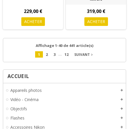
229,00 €
319,00 €
ACHETER
ACHETER
Affichage 1-40 de 441 article(s)
…
1
2
3
12
SUIVANT
navigate_next
ACCUEIL
Appareils photos
add
Vidéo - Cinéma
add
Objectifs
add
Flashes
add
Accessoires Nikon
add