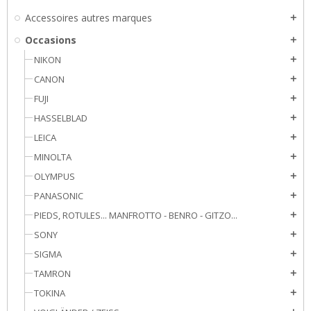
Accessoires autres marques
add
Occasions
add
NIKON
add
CANON
add
FUJI
add
HASSELBLAD
add
LEICA
add
MINOLTA
add
OLYMPUS
add
PANASONIC
add
PIEDS, ROTULES... MANFROTTO - BENRO - GITZO...
add
SONY
add
SIGMA
add
TAMRON
add
TOKINA
add