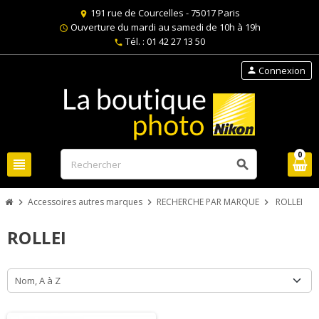
191 rue de Courcelles - 75017 Paris
location_on
Ouverture du mardi au samedi de 10h à 19h
schedule
Tél. : 01 42 27 13 50
phone
Connexion
person
0
view_headline
search
Accessoires autres marques
RECHERCHE PAR MARQUE
ROLLEI
chevron_right
chevron_right
chevron_right
ROLLEI
Nom, A à Z