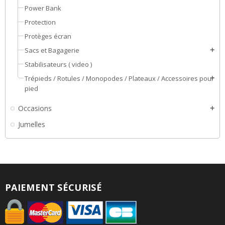
Power Bank
Protection
Protèges écran
Sacs et Bagagerie
add
Stabilisateurs ( video )
Trépieds / Rotules / Monopodes / Plateaux / Accessoires pour
add
pied
Occasions
add
Jumelles
PAIEMENT SÉCURISÉ