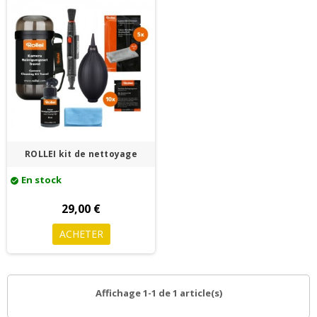
ROLLEI kit de nettoyage
En stock
check_circle
29,00 €
ACHETER
Affichage 1-1 de 1 article(s)