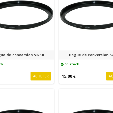
ue de conversion 52/58
Bague de conversion 5
ck
En stock
check_circle
€
15,00 €
ACHETER
A