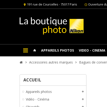
191 rue de Courcelles - 75017 Paris
Ouverture du
location_on
schedule
view_headline
APPAREILS PHOTOS
VIDEO - CINEMA
home
Accessoires autres marques
Bagues de conver
chevron_right
chevron_right
ACCUEIL
Appareils photos
add
Vidéo - Cinéma
add
Objectifs
add