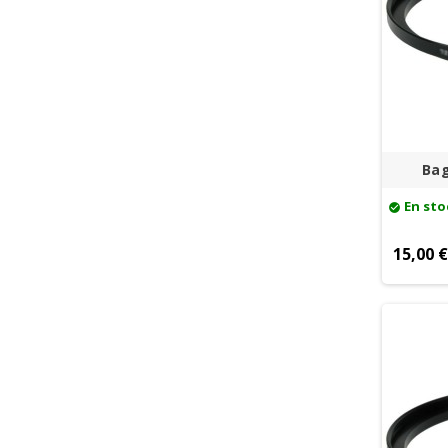
Bag
En sto
check_circle
15,00 