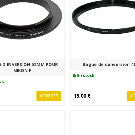
 D INVERSION 52MM POUR
Bague de conversion 4
NIKON F
En stock
check_circle
ck
€
15,00 €
ACHETER
A