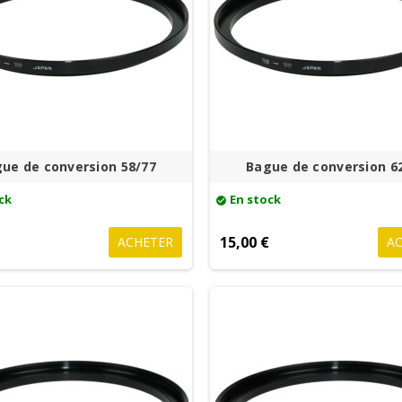
ue de conversion 58/77
Bague de conversion 6
ck
En stock
check_circle
€
15,00 €
ACHETER
A