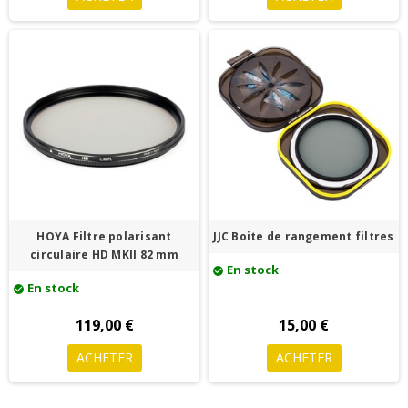
HOYA Filtre polarisant
JJC Boite de rangement filtres
circulaire HD MKII 82 mm
En stock
check_circle
En stock
check_circle
119,00 €
15,00 €
ACHETER
ACHETER