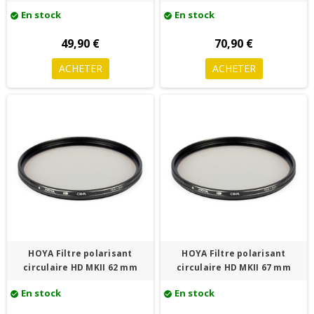
En stock
En stock
check_circle
check_circle
49,90 €
70,90 €
ACHETER
ACHETER
HOYA Filtre polarisant
HOYA Filtre polarisant
circulaire HD MKII 62 mm
circulaire HD MKII 67 mm
En stock
En stock
check_circle
check_circle