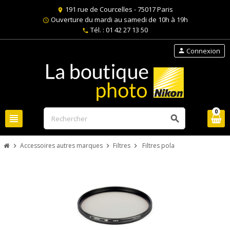
191 rue de Courcelles - 75017 Paris
location_on
Ouverture du mardi au samedi de 10h à 19h
schedule
Tél. : 01 42 27 13 50
phone
Connexion
person
0
view_headline
search
Accessoires autres marques
Filtres
Filtres pola
chevron_right
chevron_right
chevron_right