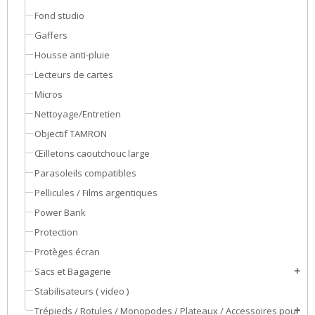
Fond studio
Gaffers
Housse anti-pluie
Lecteurs de cartes
Micros
Nettoyage/Entretien
Objectif TAMRON
Œilletons caoutchouc large
Parasoleils compatibles
Pellicules / Films argentiques
Power Bank
Protection
Protèges écran
Sacs et Bagagerie
add
Stabilisateurs ( video )
Trépieds / Rotules / Monopodes / Plateaux / Accessoires pour
add