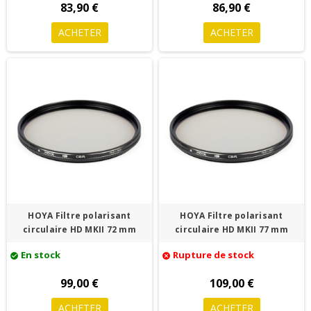
83,90 €
86,90 €
ACHETER
ACHETER
HOYA Filtre polarisant
HOYA Filtre polarisant
circulaire HD MKII 72 mm
circulaire HD MKII 77 mm
En stock
Rupture de stock
check_circle
cancel
99,00 €
109,00 €
ACHETER
ACHETER