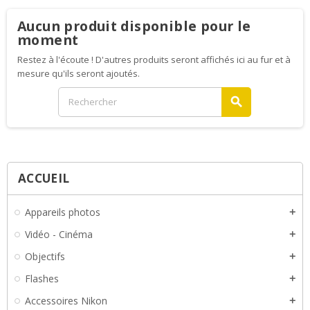
Aucun produit disponible pour le
moment
Restez à l'écoute ! D'autres produits seront affichés ici au fur et à
mesure qu'ils seront ajoutés.
search
ACCUEIL
Appareils photos
add
Vidéo - Cinéma
add
Objectifs
add
Flashes
add
Accessoires Nikon
add