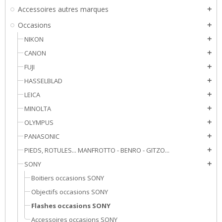
Accessoires autres marques
add
Occasions
add
NIKON
add
CANON
add
FUJI
add
HASSELBLAD
add
LEICA
add
MINOLTA
add
OLYMPUS
add
PANASONIC
add
PIEDS, ROTULES... MANFROTTO - BENRO - GITZO...
add
SONY
add
Boitiers occasions SONY
Objectifs occasions SONY
Flashes occasions SONY
Accessoires occasions SONY