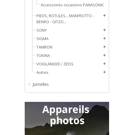
Accessoires occasions PANASONIC
PIEDS, ROTULES... MANFROTTO -
add
BENRO - GITZO...
SONY
add
SIGMA
add
TAMRON
add
TOKINA
add
VOIGLÄNDER / ZEISS
add
Autres
add
Jumelles