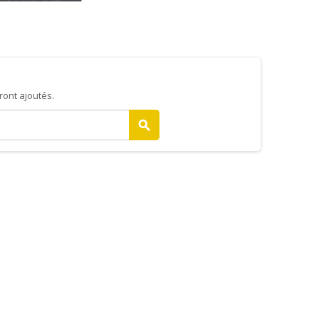
eront ajoutés.
search