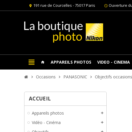
191 rue de Courcelles - 75017 Paris
Ouverture du
location_on
schedule
view_headline
APPAREILS PHOTOS
VIDEO - CINEMA
home
Occasions
PANASONIC
Objectifs occasio
chevron_right
chevron_right
chevron_right
ACCUEIL
Appareils photos
add
Vidéo - Cinéma
add
Objectifs
add