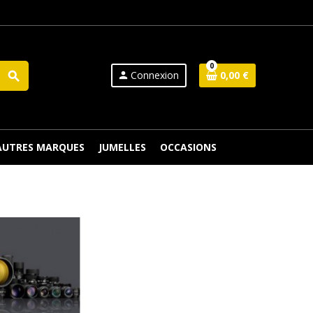
0
Connexion
0,00 €
search
person
 AUTRES MARQUES
JUMELLES
OCCASIONS