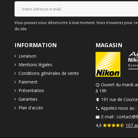
Vous pouvez vous désinscrire à tout moment. Vous trouverez pour cela
du site.
INFORMATION
MAGASIN
Livraison
Mentions légales
Conditions générales de vente
Paiement
Ouvert du mardi a
schedule
Présentation
à 19h
Garanties
191 rue de Courcel
location_on
Plan d'accès
Appelez-nous au :
phone
E-mail :
contact@lb
mail
4,6
107 a