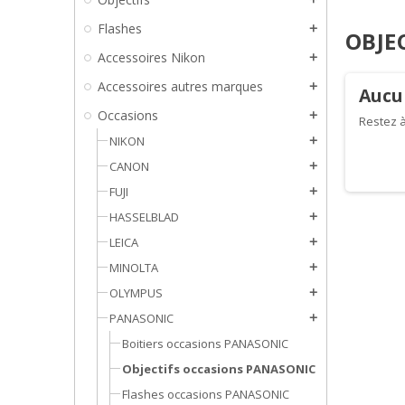
Flashes
add
OBJE
Accessoires Nikon
add
Accessoires autres marques
add
Aucu
Occasions
add
Restez à
NIKON
add
CANON
add
FUJI
add
HASSELBLAD
add
LEICA
add
MINOLTA
add
OLYMPUS
add
PANASONIC
add
Boitiers occasions PANASONIC
Objectifs occasions PANASONIC
Flashes occasions PANASONIC