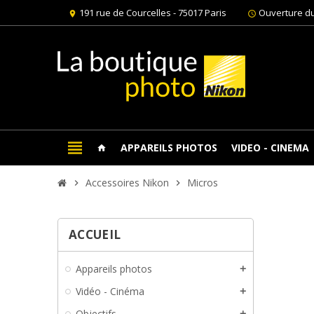
191 rue de Courcelles - 75017 Paris
Ouverture du
location_on
schedule
view_headline
APPAREILS PHOTOS
VIDEO - CINEMA
home
Accessoires Nikon
Micros
chevron_right
chevron_right
ACCUEIL
Appareils photos
add
Vidéo - Cinéma
add
Objectifs
add