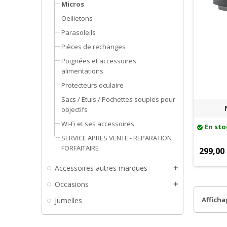
Micros
Oeilletons
Parasoleils
Pièces de rechanges
Poignées et accessoires
alimentations
Protecteurs oculaire
Sacs / Etuis / Pochettes souples pour
objectifs
Wi-Fi et ses accessoires
En sto
check_circle
SERVICE APRES VENTE - REPARATION
FORFAITAIRE
299,00
Accessoires autres marques
add
Occasions
add
Affichag
Jumelles