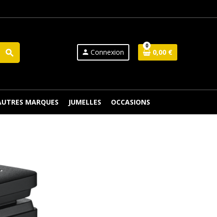
0
Connexion
0,00 €
search
person
 AUTRES MARQUES
JUMELLES
OCCASIONS