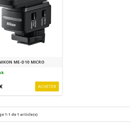
NIKON ME-D10 MICRO
ck
 €
ACHETER
e 1-1 de 1 article(s)