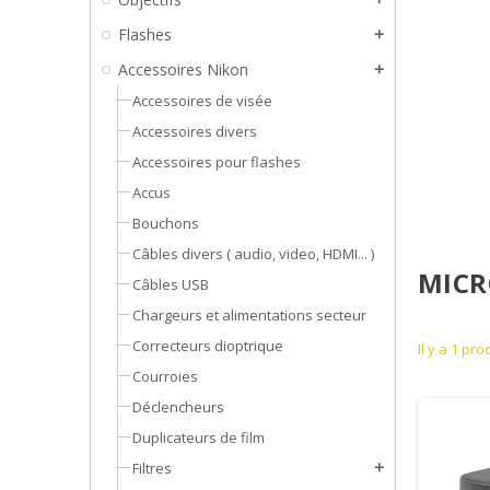
Flashes
add
Accessoires Nikon
add
Accessoires de visée
Accessoires divers
Accessoires pour flashes
Accus
Bouchons
Câbles divers ( audio, video, HDMI... )
MICR
Câbles USB
Chargeurs et alimentations secteur
Correcteurs dioptrique
Il y a 1 pro
Courroies
Déclencheurs
Duplicateurs de film
Filtres
add