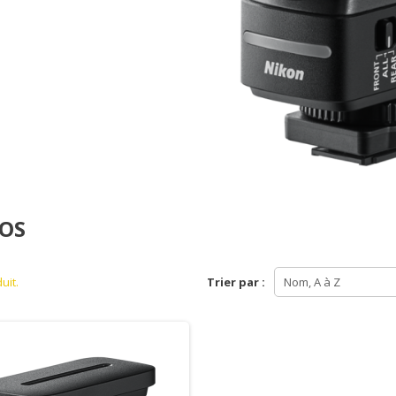
OS
duit.
Trier par :
Nom, A à Z