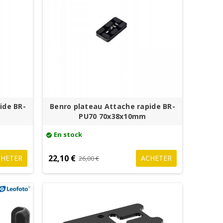
ide BR-
Benro plateau Attache rapide BR-
PU70 70x38x10mm
En stock
check_circle
22,10 €
CHETER
ACHETER
26,00 €