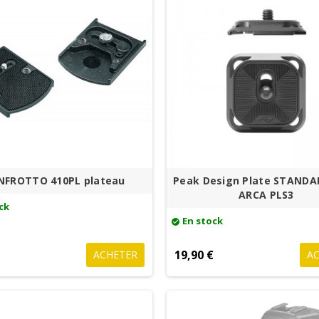
FROTTO 410PL plateau
Peak Design Plate STANDA
ARCA PLS3
ck
En stock
check_circle
€
19,90 €
ACHETER
A