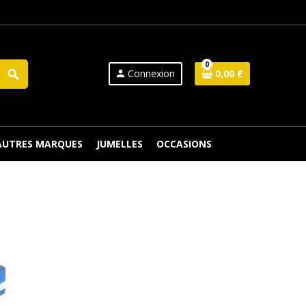
0
Connexion
0,00 €
search
person
 AUTRES MARQUES
JUMELLES
OCCASIONS