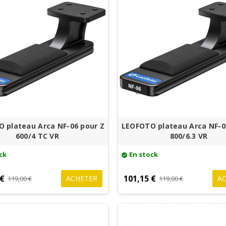
 plateau Arca NF-06 pour Z
LEOFOTO plateau Arca NF-0
600/4 TC VR
800/6.3 VR
ck
En stock
check_circle
 €
101,15 €
ACHETER
A
119,00 €
119,00 €