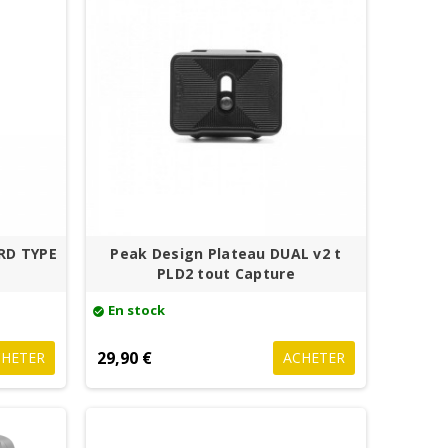
RD TYPE
Peak Design Plateau DUAL v2 t
PLD2 tout Capture
En stock
check_circle
29,90 €
CHETER
ACHETER