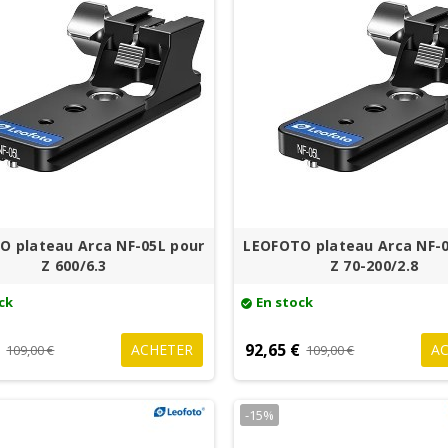
O plateau Arca NF-05L pour
LEOFOTO plateau Arca NF-0
Z 600/6.3
Z 70-200/2.8
ck
En stock
check_circle
€
92,65 €
ACHETER
A
109,00 €
109,00 €
-15%