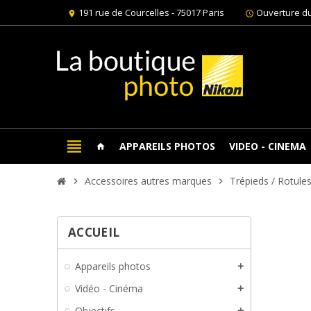
191 rue de Courcelles - 75017 Paris
Ouverture du
location_on
schedule
view_headline
APPAREILS PHOTOS
VIDEO - CINEMA
home
Accessoires autres marques
Trépieds / Rotule
chevron_right
chevron_right
ACCUEIL
Appareils photos
add
Vidéo - Cinéma
add
Objectifs
add