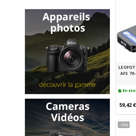
LEOFOTO
AFS 70-
En sto
check_circle
59,42 
-15%