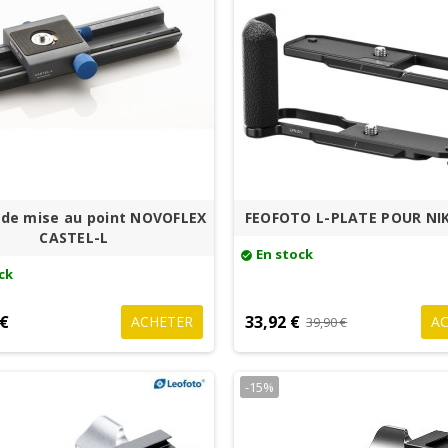
 de mise au point NOVOFLEX
FEOFOTO L-PLATE POUR NI
CASTEL-L
En stock
check_circle
ck
 €
33,92 €
ACHETER
A
39,90 €
-15%