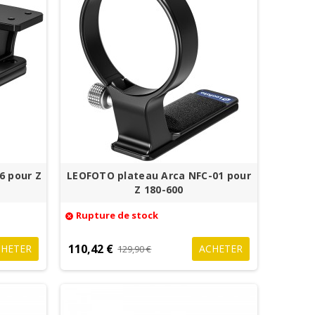
6 pour Z
LEOFOTO plateau Arca NFC-01 pour
Z 180-600
Rupture de stock
cancel
110,42 €
CHETER
ACHETER
129,90 €