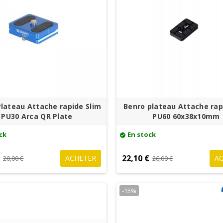
lateau Attache rapide Slim
Benro plateau Attache rap
PU30 Arca QR Plate
PU60 60x38x10mm
ck
En stock
check_circle
€
22,10 €
ACHETER
A
20,00 €
26,00 €
-15%