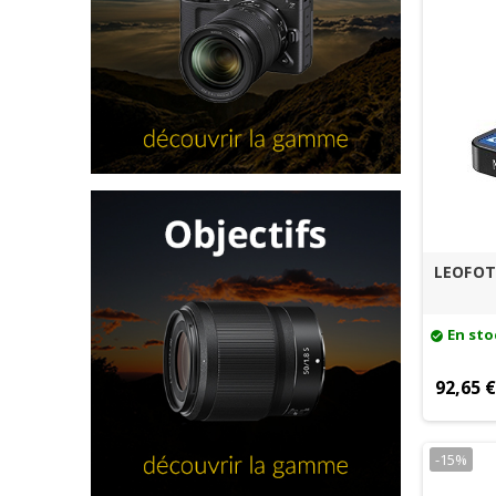
LEOFOT
En sto
check_circle
92,65 
-15%