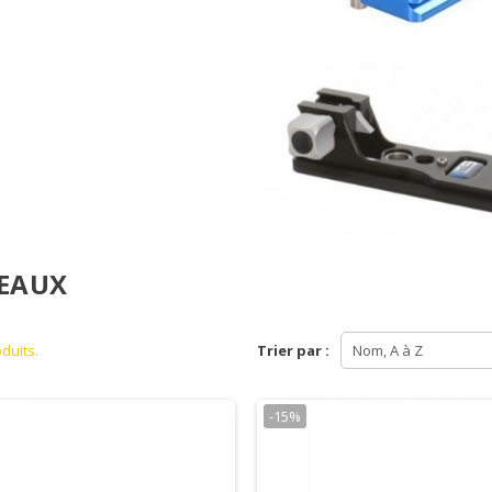
EAUX
oduits.
Trier par :
Nom, A à Z
-15%