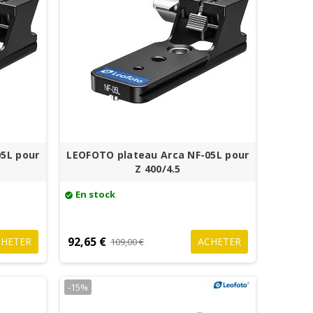
5L pour
LEOFOTO plateau Arca NF-05L pour
Z 400/4.5
En stock
check_circle
92,65 €
CHETER
ACHETER
109,00 €
-15%