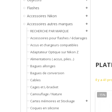
Flashes
add
Accessoires Nikon
add
Accessoires autres marques
add
RECHERCHE PAR MARQUE
add
Accessoires pour flashes / éclairages
Accus et chargeurs compatibles
Adaptateur Optique sur Nikon Z
Alimentations ( accus, piles...)
PLAT
Bagues allonges
Bagues de conversion
Il y a 41 pr
Cables
Cages et L-bracket
Camouflage / Nature
-15%
Cartes mémoires et Stockage
add
Coques en silicone