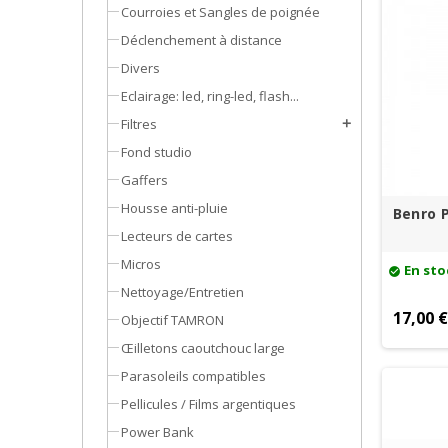
Courroies et Sangles de poignée
Déclenchement à distance
Divers
Eclairage: led, ring-led, flash...
Filtres
add
Fond studio
Gaffers
Housse anti-pluie
Benro P
Lecteurs de cartes
Micros
En sto
check_circle
Nettoyage/Entretien
17,00 
Objectif TAMRON
Œilletons caoutchouc large
Parasoleils compatibles
Pellicules / Films argentiques
Power Bank