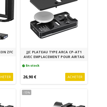
KON ZFC
JJC PLATEAU TYPE ARCA CP-AT1
AVEC EMPLACEMENT POUR AIRTAG
En stock
check_circle
26,90 €
CHETER
ACHETER
-15%