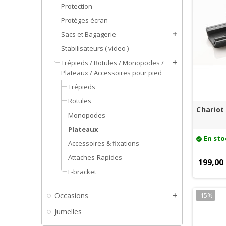
Protection
Protèges écran
Sacs et Bagagerie
add
Stabilisateurs ( video )
Trépieds / Rotules / Monopodes /
add
Plateaux / Accessoires pour pied
Trépieds
Rotules
Chariot
Monopodes
Plateaux
En sto
check_circle
Accessoires & fixations
Attaches-Rapides
199,00
L-bracket
-15%
Occasions
add
Jumelles