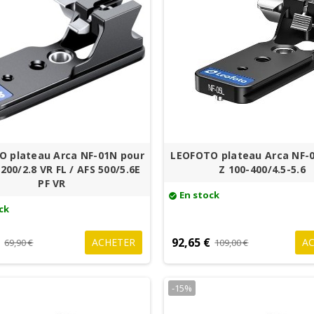
 plateau Arca NF-01N pour
LEOFOTO plateau Arca NF-0
200/2.8 VR FL / AFS 500/5.6E
Z 100-400/4.5-5.6
PF VR
En stock
check_circle
ck
€
92,65 €
ACHETER
A
69,90 €
109,00 €
-15%