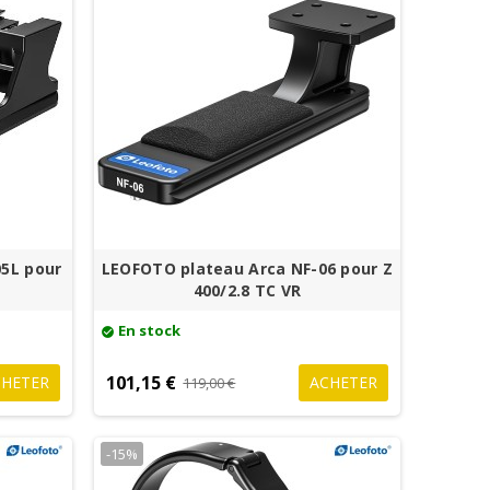
5L pour
LEOFOTO plateau Arca NF-06 pour Z
400/2.8 TC VR
En stock
check_circle
101,15 €
CHETER
ACHETER
119,00 €
-15%