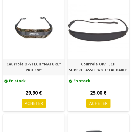
Courroie OP/TECH "NATURE"
Courroie OP/TECH
PRO 3/8"
SUPERCLASSIC 3/8 DETACHABLE
En stock
En stock
check_circle
check_circle
29,90 €
25,00 €
ACHETER
ACHETER