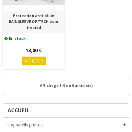
Protection anti-pluie
RAINSLEEVE OP/TECH pour
trepied
En stock
check_circle
13,00 €
ACHETER
Affichage 1-9 de 9 article(s)
ACCUEIL
Appareils photos
add