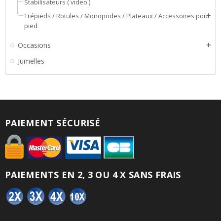
Stabilisateurs ( video )
Trépieds / Rotules / Monopodes / Plateaux / Accessoires pour
add
pied
Occasions
add
Jumelles
PAIEMENT SÉCURISÉ
PAIEMENTS EN 2, 3 OU 4 X SANS FRAIS