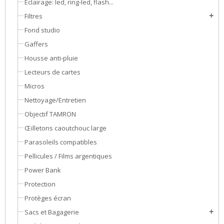
Eclairage: led, ring-led, flash...
Filtres
add
Fond studio
Gaffers
Housse anti-pluie
Lecteurs de cartes
Micros
Nettoyage/Entretien
Objectif TAMRON
Œilletons caoutchouc large
Parasoleils compatibles
Pellicules / Films argentiques
Power Bank
Protection
Protèges écran
Sacs et Bagagerie
add