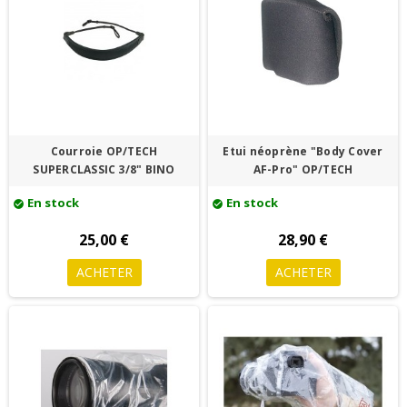
Courroie OP/TECH
Etui néoprène "Body Cover
SUPERCLASSIC 3/8" BINO
AF-Pro" OP/TECH
En stock
En stock
check_circle
check_circle
25,00 €
28,90 €
ACHETER
ACHETER