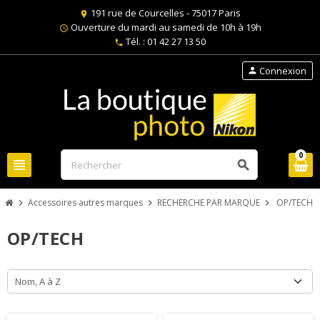
191 rue de Courcelles - 75017 Paris
location_on
Ouverture du mardi au samedi de 10h à 19h
schedule
Tél. : 01 42 27 13 50
phone
Connexion
person
0
view_headline
search
Accessoires autres marques
RECHERCHE PAR MARQUE
OP/TECH
chevron_right
chevron_right
chevron_right
OP/TECH
Nom, A à Z