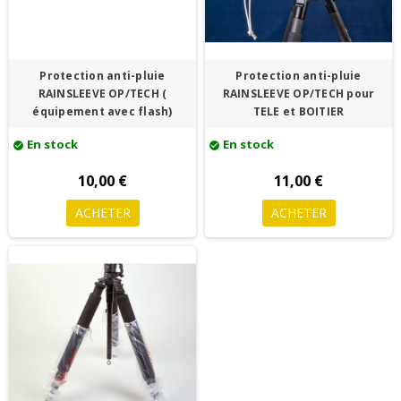
Protection anti-pluie
Protection anti-pluie
RAINSLEEVE OP/TECH (
RAINSLEEVE OP/TECH pour
équipement avec flash)
TELE et BOITIER
En stock
En stock
check_circle
check_circle
10,00 €
11,00 €
ACHETER
ACHETER