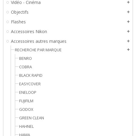
Vidéo - Cinéma
add
Objectifs
add
Flashes
add
Accessoires Nikon
add
Accessoires autres marques
add
RECHERCHE PAR MARQUE
add
BENRO
COBRA
BLACK RAPID
EASYCOVER
ENELOOP
FUJIFILM
GODOX
GREEN CLEAN
HAHNEL
HAMA