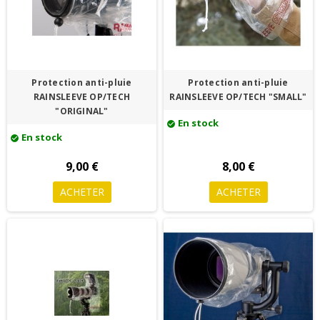
Protection anti-pluie
Protection anti-pluie
RAINSLEEVE OP/TECH
RAINSLEEVE OP/TECH "SMALL"
"ORIGINAL"
En stock
check_circle
En stock
check_circle
9,00 €
8,00 €
ACHETER
ACHETER