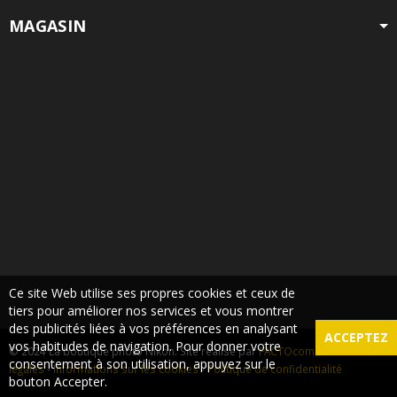
MAGASIN
Ce site Web utilise ses propres cookies et ceux de
tiers pour améliorer nos services et vous montrer
des publicités liées à vos préférences en analysant
ACCEPTEZ
vos habitudes de navigation. Pour donner votre
© 2024 La boutique photo Nikon. Site réalisé par
FACTOcom
-
Mentions
consentement à son utilisation, appuyez sur le
légales
-
Informations sur les cookies
-
Politique de confidentialité
bouton Accepter.