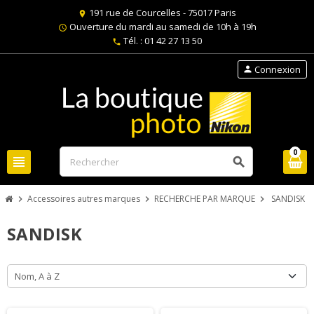
191 rue de Courcelles - 75017 Paris
location_on
Ouverture du mardi au samedi de 10h à 19h
schedule
Tél. : 01 42 27 13 50
phone
Connexion
person
0
view_headline
search
Accessoires autres marques
RECHERCHE PAR MARQUE
SANDISK
chevron_right
chevron_right
chevron_right
SANDISK
Nom, A à Z