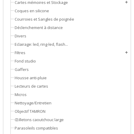
Cartes mémoires et Stockage
add
Coques en silicone
Courroies et Sangles de poignée
Déclenchement à distance
Divers
Eclairage: led, ring-led, flash...
Filtres
add
Fond studio
Gaffers
Housse anti-pluie
Lecteurs de cartes
Micros
Nettoyage/Entretien
Objectif TAMRON
Œilletons caoutchouc large
Parasoleils compatibles