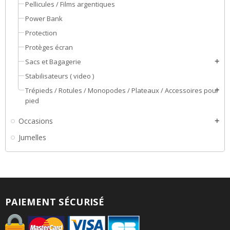
Pellicules / Films argentiques
Power Bank
Protection
Protèges écran
Sacs et Bagagerie
add
Stabilisateurs ( video )
Trépieds / Rotules / Monopodes / Plateaux / Accessoires pour
add
pied
Occasions
add
Jumelles
PAIEMENT SÉCURISÉ