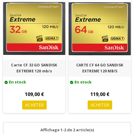
Carte CF 32 GO SANDISK
CARTE CF 64 GO SANDISK
EXTREME 120 mb/s
EXTREME 120 MB/S
En stock
En stock
check_circle
check_circle
109,00 €
119,00 €
ACHETER
ACHETER
Affichage 1-2 de 2 article(s)