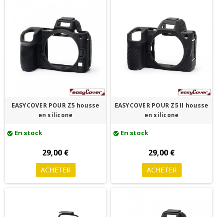
EASYCOVER POUR Z5 housse
EASYCOVER POUR Z5 II housse
en silicone
en silicone
En stock
En stock
check_circle
check_circle
29,00 €
29,00 €
ACHETER
ACHETER