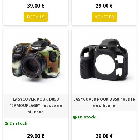
39,00 €
29,00 €
DÉTAILS
ACHETER
EASYCOVER POUR D850
EASYCOVER POUR D850 housse
"CAMOUFLAGE" housse en
en silicone
silicone
En stock
check_circle
En stock
check_circle
29,00 €
29,00 €