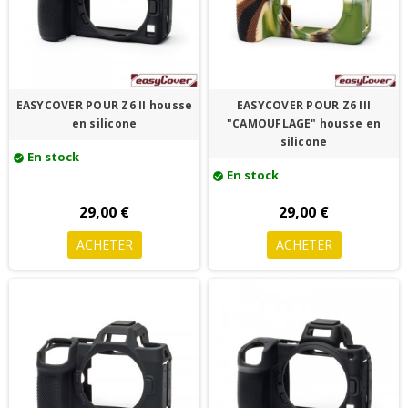
EASYCOVER POUR Z6 II housse
EASYCOVER POUR Z6 III
en silicone
"CAMOUFLAGE" housse en
silicone
En stock
check_circle
En stock
check_circle
29,00 €
29,00 €
ACHETER
ACHETER