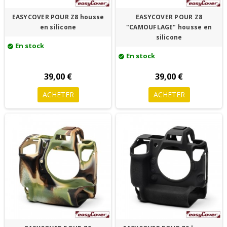
EASYCOVER POUR Z8 housse
EASYCOVER POUR Z8
en silicone
"CAMOUFLAGE" housse en
silicone
En stock
check_circle
En stock
check_circle
39,00 €
39,00 €
ACHETER
ACHETER