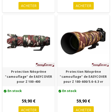
ACHETER
ACHETER
Protection Néoprène
Protection Néoprène
"camouflage" de EASYCOVER
"camouflage" de EASYCOVER
pour Z 100-400
pour Z 180-600/5.6-6.3 vr
En stock
En stock
check_circle
check_circle
59,90 €
59,90 €
ACHETER
ACHETER