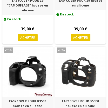
EASYCOVER POUR Z9
EASYCOVER POUR Z9 housse
"CAMOUFLAGE" housse en
en silicone
silicone
En stock
check_circle
En stock
check_circle
39,00 €
39,00 €
ACHETER
ACHETER
-20%
-20%
EASYCOVER POUR D3500
EASYCOVER POUR D5300
housse en silicone
housse en silicone