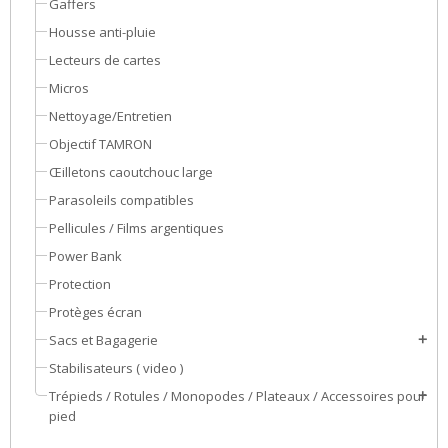
Gaffers
Housse anti-pluie
Lecteurs de cartes
Micros
Nettoyage/Entretien
Objectif TAMRON
Œilletons caoutchouc large
Parasoleils compatibles
Pellicules / Films argentiques
Power Bank
Protection
Protèges écran
Sacs et Bagagerie
add
Stabilisateurs ( video )
Trépieds / Rotules / Monopodes / Plateaux / Accessoires pour
add
pied