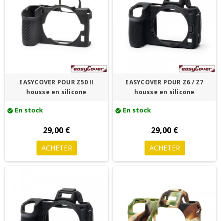
EASYCOVER POUR Z50 II
EASYCOVER POUR Z6 / Z7
housse en silicone
housse en silicone
En stock
En stock
check_circle
check_circle
29,00 €
29,00 €
ACHETER
ACHETER