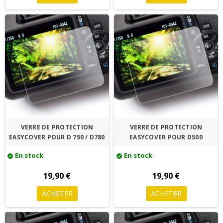
VERRE DE PROTECTION
VERRE DE PROTECTION
EASYCOVER POUR D 750 / D780
EASYCOVER POUR D500
En stock
En stock
check_circle
check_circle
19,90 €
19,90 €
ACHETER
ACHETER