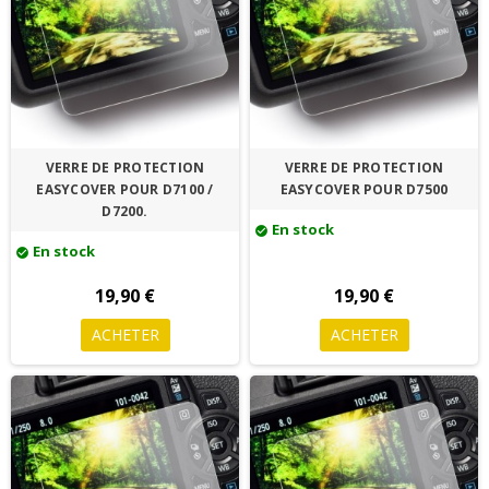
VERRE DE PROTECTION
VERRE DE PROTECTION
EASYCOVER POUR D7100 /
EASYCOVER POUR D7500
D7200.
En stock
check_circle
En stock
check_circle
19,90 €
19,90 €
ACHETER
ACHETER