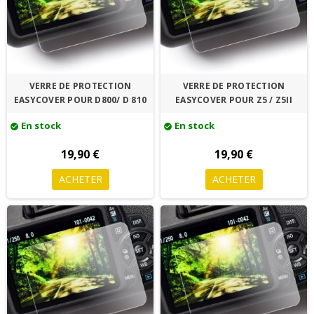
VERRE DE PROTECTION
VERRE DE PROTECTION
EASYCOVER POUR D800/ D 810
EASYCOVER POUR Z5 / Z5II
En stock
En stock
check_circle
check_circle
19,90 €
19,90 €
ACHETER
ACHETER