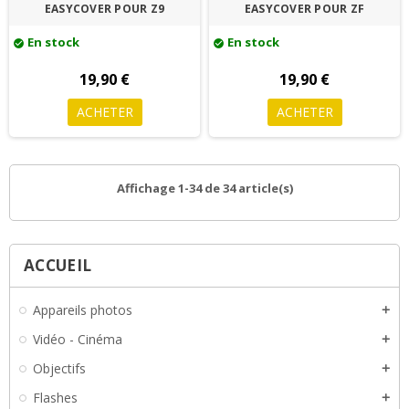
EASYCOVER POUR Z9
EASYCOVER POUR ZF
En stock
En stock
check_circle
check_circle
19,90 €
19,90 €
ACHETER
ACHETER
Affichage 1-34 de 34 article(s)
ACCUEIL
Appareils photos
add
Vidéo - Cinéma
add
Objectifs
add
Flashes
add