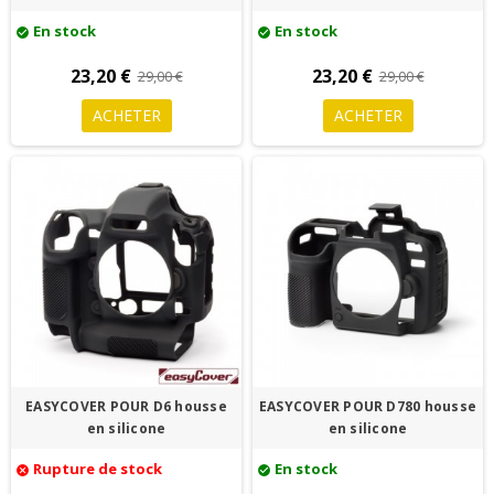
En stock
En stock
check_circle
check_circle
23,20 €
23,20 €
29,00 €
29,00 €
ACHETER
ACHETER
EASYCOVER POUR D6 housse
EASYCOVER POUR D780 housse
en silicone
en silicone
Rupture de stock
En stock
cancel
check_circle