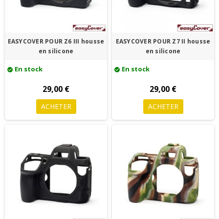
EASYCOVER POUR Z6 III housse
EASYCOVER POUR Z7 II housse
en silicone
en silicone
En stock
En stock
check_circle
check_circle
29,00 €
29,00 €
ACHETER
ACHETER