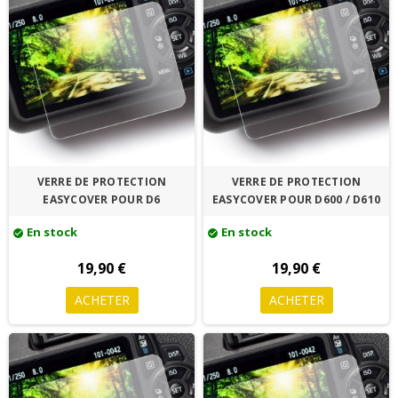
VERRE DE PROTECTION
VERRE DE PROTECTION
EASYCOVER POUR D6
EASYCOVER POUR D600 / D610
En stock
En stock
check_circle
check_circle
19,90 €
19,90 €
ACHETER
ACHETER