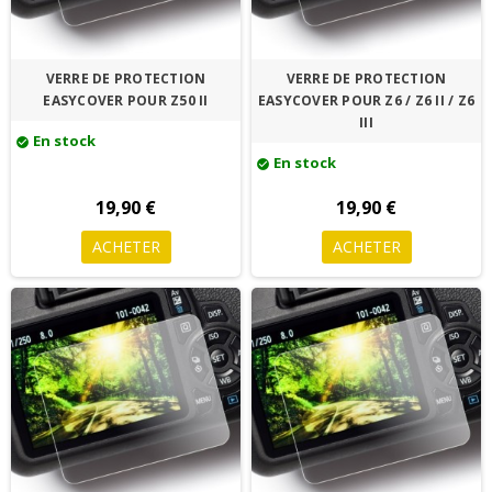
VERRE DE PROTECTION
VERRE DE PROTECTION
EASYCOVER POUR Z50 II
EASYCOVER POUR Z6 / Z6 II / Z6
III
En stock
check_circle
En stock
check_circle
19,90 €
19,90 €
ACHETER
ACHETER