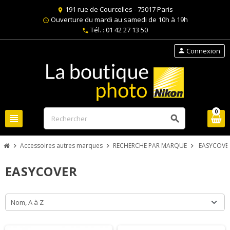
191 rue de Courcelles - 75017 Paris
location_on
Ouverture du mardi au samedi de 10h à 19h
schedule
Tél. : 01 42 27 13 50
phone
Connexion
person
0
view_headline
search
Accessoires autres marques
RECHERCHE PAR MARQUE
EASYCOVE
chevron_right
chevron_right
chevron_right
EASYCOVER
Nom, A à Z