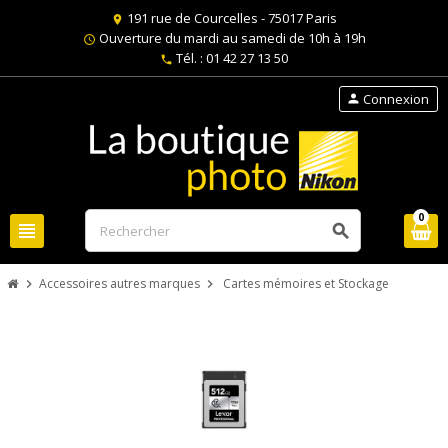
191 rue de Courcelles - 75017 Paris
location_on
Ouverture du mardi au samedi de 10h à 19h
schedule
Tél. : 01 42 27 13 50
phone
Connexion
person
0
view_headline
search
Accessoires autres marques
Cartes mémoires et Stockage
chevron_right
chevron_right