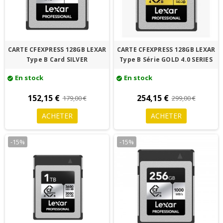
CARTE CFEXPRESS 128GB LEXAR
CARTE CFEXPRESS 128GB LEXAR
Type B Card SILVER
Type B Série GOLD 4.0 SERIES
En stock
En stock
check_circle
check_circle
152,15 €
254,15 €
179,00 €
299,00 €
ACHETER
ACHETER
-15%
-15%