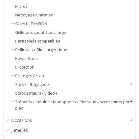
Micros
Nettoyage/Entretien
Objectif TAMRON
Œilletons caoutchouc large
Parasoleils compatibles
Pellicules / Films argentiques
Power Bank
Protection
Protèges écran
Sacs et Bagagerie
add
Stabilisateurs ( video )
Trépieds / Rotules / Monopodes / Plateaux / Accessoires pour
add
pied
Occasions
add
Jumelles