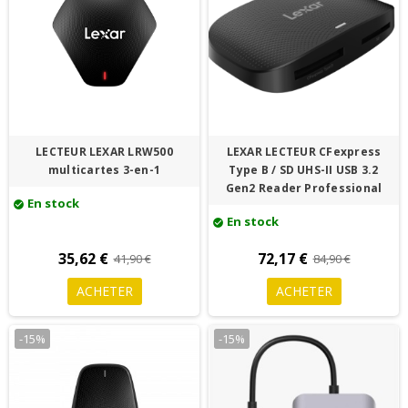
LECTEUR LEXAR LRW500
LEXAR LECTEUR CFexpress
multicartes 3-en-1
Type B / SD UHS-II USB 3.2
Gen2 Reader Professional
En stock
check_circle
En stock
check_circle
35,62 €
72,17 €
41,90 €
84,90 €
ACHETER
ACHETER
-15%
-15%