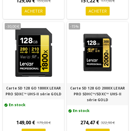
129,00 €
151,22 €
159,00 €
177,90 €
ACHETER
ACHETER
-30,00 €
-15%
Carte SD 128 GO 1800X LEXAR
Carte SD 128 GO 2000X LEXAR
PRO SDXC™ UHS-II série GOLD
PRO SDHC™/SDXC™ UHS-II
série GOLD
En stock
check_circle
En stock
check_circle
149,00 €
274,47 €
179,00 €
322,90 €