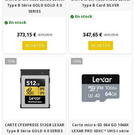
Type B Série GOLD GOLD 4.0
Type B Card SILVER
SERIES
En stock
check_circle
En stock
check_circle
373,15 €
347,65 €
439,00 €
409,00 €
ACHETER
ACHETER
-15%
-15%
CARTE CFEXPRESS 512GB LEXAR
Carte micro-SD 064 GO 1066X
Type B Série GOLD 4.0 SERIES
LEXAR PRO SDXC™ UHS-I série