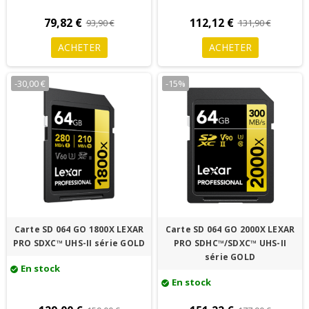
79,82 €
112,12 €
93,90 €
131,90 €
ACHETER
ACHETER
-30,00 €
-15%
Carte SD 064 GO 1800X LEXAR
Carte SD 064 GO 2000X LEXAR
PRO SDXC™ UHS-II série GOLD
PRO SDHC™/SDXC™ UHS-II
série GOLD
En stock
check_circle
En stock
check_circle