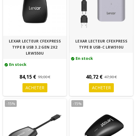
LEXAR LECTEUR CFEXPRESS
LEXAR LECTEUR CFEXPRESS
TYPE B USB 3.2 GEN 2X2
TYPE B USB-C LRW510U
LRW550U
En stock
check_circle
En stock
check_circle
84,15 €
40,72 €
99,00 €
47,90 €
ACHETER
ACHETER
-15%
-15%