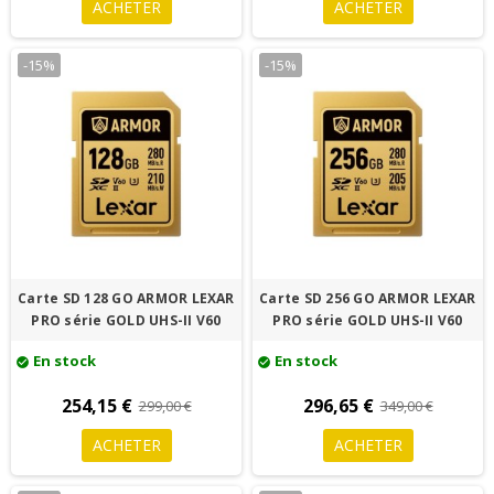
ACHETER
ACHETER
-15%
-15%
Carte SD 128 GO ARMOR LEXAR
Carte SD 256 GO ARMOR LEXAR
PRO série GOLD UHS-II V60
PRO série GOLD UHS-II V60
En stock
En stock
check_circle
check_circle
254,15 €
296,65 €
299,00 €
349,00 €
ACHETER
ACHETER