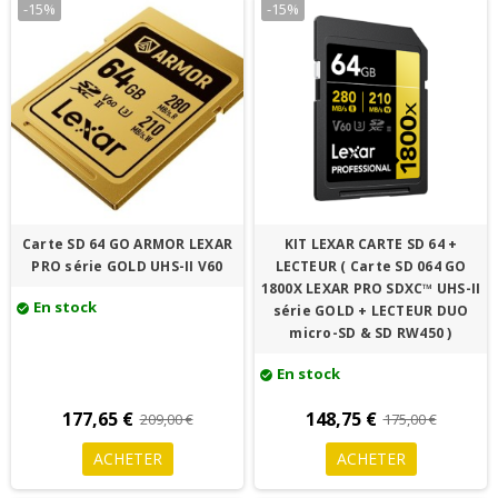
-15%
-15%
Carte SD 64 GO ARMOR LEXAR
KIT LEXAR CARTE SD 64 +
PRO série GOLD UHS-II V60
LECTEUR ( Carte SD 064 GO
1800X LEXAR PRO SDXC™ UHS-II
En stock
série GOLD + LECTEUR DUO
check_circle
micro-SD & SD RW450 )
En stock
check_circle
177,65 €
148,75 €
209,00 €
175,00 €
ACHETER
ACHETER