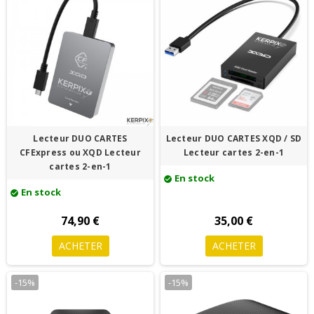
Lecteur DUO CARTES
Lecteur DUO CARTES XQD / SD
CFExpress ou XQD Lecteur
Lecteur cartes 2-en-1
cartes 2-en-1
En stock
check_circle
En stock
check_circle
74,90 €
35,00 €
ACHETER
ACHETER
-15%
-15%