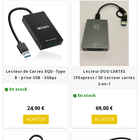
Lecteur de Cartes XQD -Type
Lecteur DUO CARTES
B - prise USB - 5Gbps
CFExpress / SD Lecteur cartes
2-en-1
En stock
check_circle
En stock
check_circle
24,90 €
69,00 €
ACHETER
ACHETER