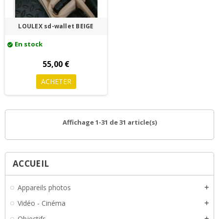
LOULEX sd-wallet BEIGE
En stock
check_circle
55,00 €
ACHETER
Affichage 1-31 de 31 article(s)
ACCUEIL
Appareils photos
add
Vidéo - Cinéma
add
Objectifs
add