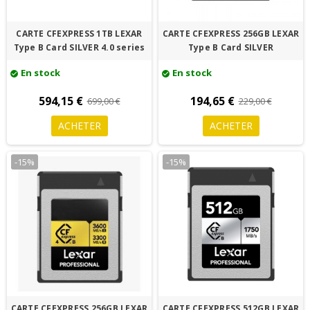
CARTE CFEXPRESS 1TB LEXAR
CARTE CFEXPRESS 256GB LEXAR
Type B Card SILVER 4.0 series
Type B Card SILVER
En stock
En stock
check_circle
check_circle
594,15 €
194,65 €
699,00 €
229,00 €
ACHETER
ACHETER
-15%
-15%
CARTE CFEXPRESS 256GB LEXAR
CARTE CFEXPRESS 512GB LEXAR