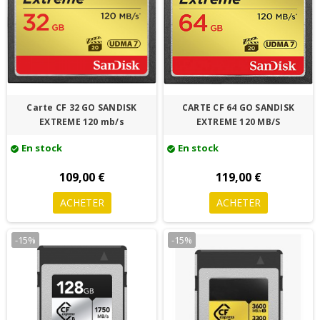
Carte CF 32 GO SANDISK
CARTE CF 64 GO SANDISK
EXTREME 120 mb/s
EXTREME 120 MB/S
En stock
En stock
check_circle
check_circle
109,00 €
119,00 €
ACHETER
ACHETER
-15%
-15%