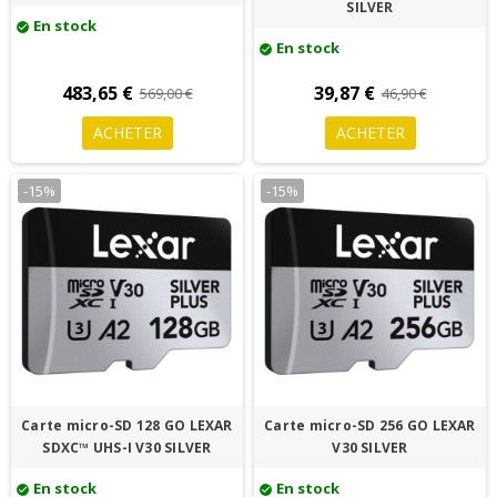
SILVER
En stock
check_circle
En stock
check_circle
483,65 €
39,87 €
569,00 €
46,90 €
ACHETER
ACHETER
-15%
-15%
Carte micro-SD 128 GO LEXAR
Carte micro-SD 256 GO LEXAR
SDXC™ UHS-I V30 SILVER
V30 SILVER
En stock
En stock
check_circle
check_circle