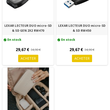
LEXAR LECTEUR DUO micro-SD
LEXAR LECTEUR DUO micro-SD
& SD GEN 2X2 RW470
& SD RW450
En stock
En stock
check_circle
check_circle
29,67 €
29,67 €
34,90 €
34,90 €
ACHETER
ACHETER