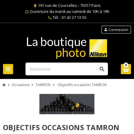
191 rue de Courcelles - 75017 Paris
location_on
Ouverture du mardi au samedi de 10h à 19h
schedule
Tél. : 01 42 27 13 50
phone
Connexion
person
0
view_headline
search
Occasions
TAMRON
Objectifs occasions TAMRON
chevron_right
chevron_right
chevron_right
OBJECTIFS OCCASIONS TAMRON