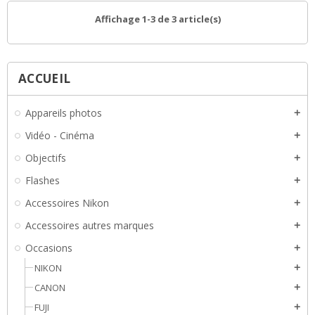
Affichage 1-3 de 3 article(s)
ACCUEIL
Appareils photos
add
Vidéo - Cinéma
add
Objectifs
add
Flashes
add
Accessoires Nikon
add
Accessoires autres marques
add
Occasions
add
NIKON
add
CANON
add
FUJI
add