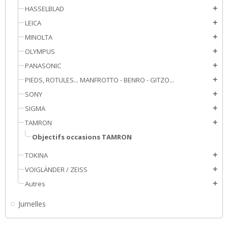
HASSELBLAD
add
LEICA
add
MINOLTA
add
OLYMPUS
add
PANASONIC
add
PIEDS, ROTULES... MANFROTTO - BENRO - GITZO...
add
SONY
add
SIGMA
add
TAMRON
add
Objectifs occasions TAMRON
TOKINA
add
VOIGLÄNDER / ZEISS
add
Autres
add
Jumelles