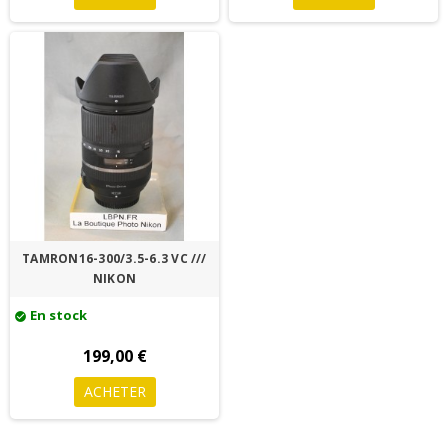
TAMRON16-300/3.5-6.3 VC ///
NIKON
En stock
check_circle
199,00 €
ACHETER