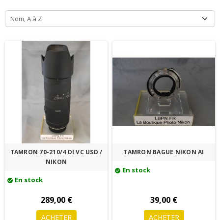
Nom, A à Z
TAMRON 70-210/4 DI VC USD /
TAMRON BAGUE NIKON AI
NIKON
En stock
check_circle
En stock
check_circle
289,00 €
39,00 €
ACHETER
ACHETER