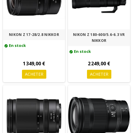
NIKON Z 17-28/2.8 NIKKOR
NIKON Z 180-600/5.6-6.3 VR
NIKKOR
En stock
check_circle
En stock
check_circle
1 349,00 €
2 249,00 €
ACHETER
ACHETER