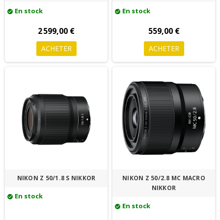
En stock
En stock
check_circle
check_circle
2 599,00 €
559,00 €
ACHETER
ACHETER
NIKON Z 50/1.8 S NIKKOR
NIKON Z 50/2.8 MC MACRO
NIKKOR
En stock
check_circle
En stock
check_circle