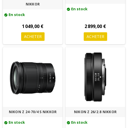
NIKKOR
En stock
check_circle
En stock
check_circle
1 049,00 €
2 899,00 €
ACHETER
ACHETER
NIKON Z 24-70/4 S NIKKOR
NIKON Z 26/2.8 NIKKOR
En stock
En stock
check_circle
check_circle