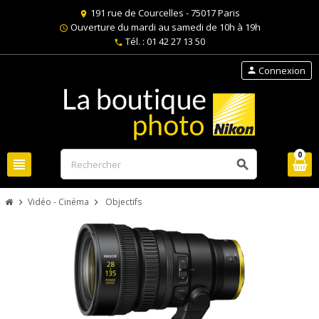
191 rue de Courcelles - 75017 Paris
location_on
Ouverture du mardi au samedi de 10h à 19h
schedule
Tél. : 01 42 27 13 50
phone
Connexion
person
0
view_headline
search
Vidéo - Cinéma
Objectifs
chevron_right
chevron_right