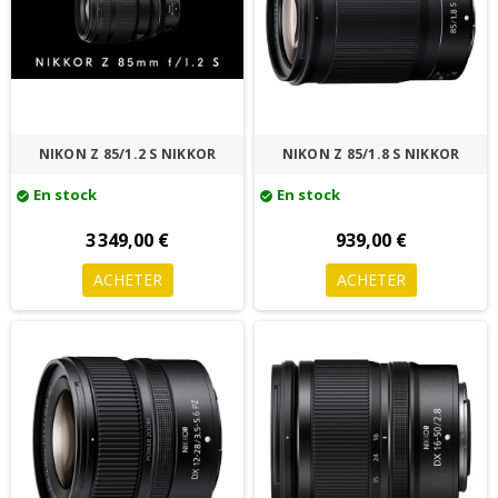
NIKON Z 85/1.2 S NIKKOR
NIKON Z 85/1.8 S NIKKOR
En stock
En stock
check_circle
check_circle
3 349,00 €
939,00 €
ACHETER
ACHETER