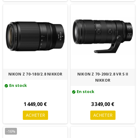
NIKON Z 70-180/2.8 NIKKOR
NIKON Z 70-200/2.8 VR S II
NIKKOR
En stock
check_circle
En stock
check_circle
1 449,00 €
3 349,00 €
ACHETER
ACHETER
-16%