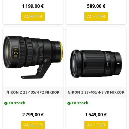
1 199,00 €
589,00 €
ACHETER
ACHETER
NIKON Z 28-135/4 PZ NIKKOR
NIKON Z 28-400/4-8 VR NIKKOR
En stock
En stock
check_circle
check_circle
2 799,00 €
1 549,00 €
ACHETER
ACHETER