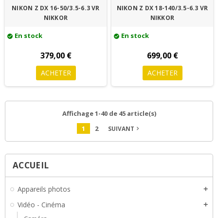
NIKON Z DX 16-50/3.5-6.3 VR
NIKON Z DX 18-140/3.5-6.3 VR
NIKKOR
NIKKOR
En stock
En stock
check_circle
check_circle
379,00 €
699,00 €
ACHETER
ACHETER
Affichage 1-40 de 45 article(s)
1
2
SUIVANT
navigate_next
ACCUEIL
Appareils photos
add
Vidéo - Cinéma
add