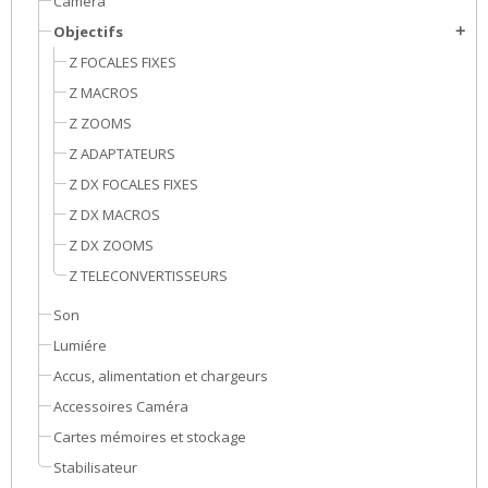
Caméra
Objectifs
add
Z FOCALES FIXES
Z MACROS
Z ZOOMS
Z ADAPTATEURS
Z DX FOCALES FIXES
Z DX MACROS
Z DX ZOOMS
Z TELECONVERTISSEURS
Son
Lumiére
Accus, alimentation et chargeurs
Accessoires Caméra
Cartes mémoires et stockage
Stabilisateur