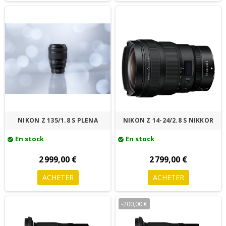
NIKON Z 135/1.8 S PLENA
NIKON Z 14-24/2.8 S NIKKOR
En stock
En stock
check_circle
check_circle
2 999,00 €
2 799,00 €
ACHETER
ACHETER
-200,00 €