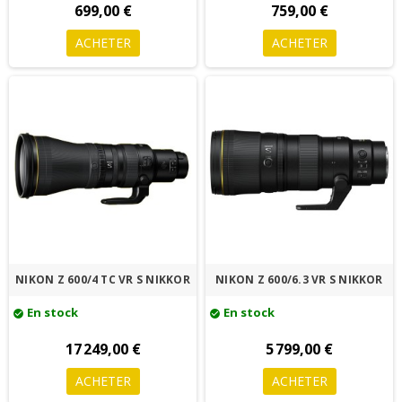
699,00 €
759,00 €
ACHETER
ACHETER
NIKON Z 600/4 TC VR S NIKKOR
NIKON Z 600/6.3 VR S NIKKOR
En stock
En stock
check_circle
check_circle
17 249,00 €
5 799,00 €
ACHETER
ACHETER