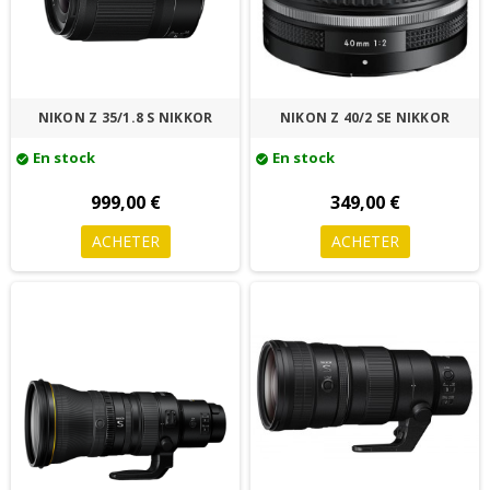
NIKON Z 35/1.8 S NIKKOR
NIKON Z 40/2 SE NIKKOR
En stock
En stock
check_circle
check_circle
999,00 €
349,00 €
ACHETER
ACHETER