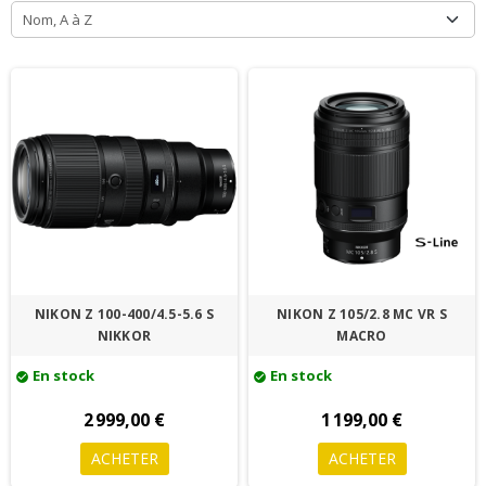
Nom, A à Z
NIKON Z 100-400/4.5-5.6 S
NIKON Z 105/2.8 MC VR S
NIKKOR
MACRO
En stock
En stock
check_circle
check_circle
2 999,00 €
1 199,00 €
ACHETER
ACHETER