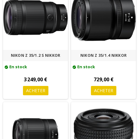
NIKON Z 35/1.2 S NIKKOR
NIKON Z 35/1.4 NIKKOR
En stock
En stock
check_circle
check_circle
3 249,00 €
729,00 €
ACHETER
ACHETER