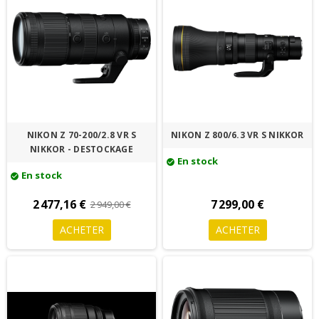
NIKON Z 70-200/2.8 VR S
NIKON Z 800/6.3 VR S NIKKOR
NIKKOR - DESTOCKAGE
En stock
check_circle
En stock
check_circle
2 477,16 €
7 299,00 €
2 949,00 €
ACHETER
ACHETER