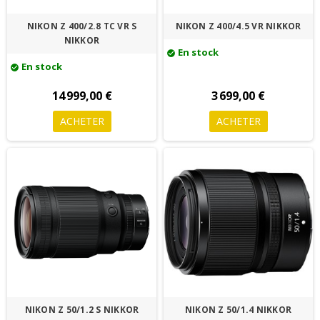
NIKON Z 400/2.8 TC VR S
NIKON Z 400/4.5 VR NIKKOR
NIKKOR
En stock
check_circle
En stock
check_circle
14 999,00 €
3 699,00 €
ACHETER
ACHETER
NIKON Z 50/1.2 S NIKKOR
NIKON Z 50/1.4 NIKKOR