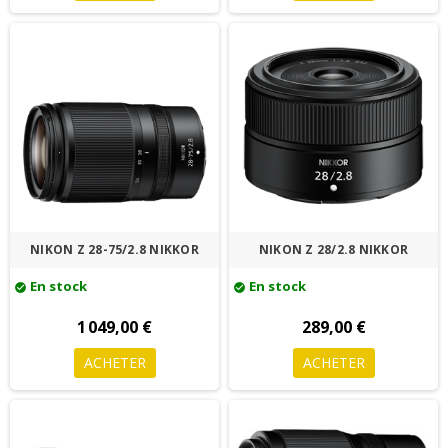
NIKON Z 28-75/2.8 NIKKOR
NIKON Z 28/2.8 NIKKOR
En stock
En stock
check_circle
check_circle
1 049,00 €
289,00 €
ACHETER
ACHETER