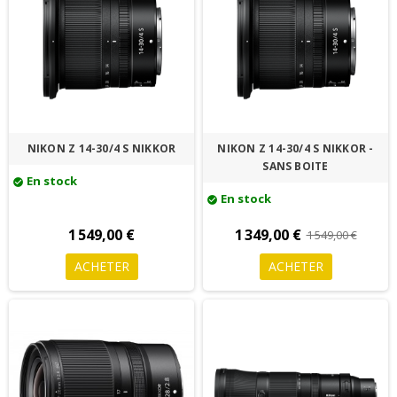
NIKON Z 14-30/4 S NIKKOR
NIKON Z 14-30/4 S NIKKOR -
SANS BOITE
En stock
check_circle
En stock
check_circle
1 549,00 €
1 349,00 €
1 549,00 €
ACHETER
ACHETER