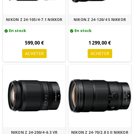
NIKON Z 24-105/4-7.1 NIKKOR
NIKON Z 24-120/4 S NIKKOR
En stock
En stock
check_circle
check_circle
599,00 €
1 299,00 €
ACHETER
ACHETER
NIKON Z 24-200/4-6.3 VR
NIKON Z 24-70/2.8 S II NIKKOR