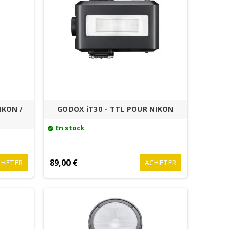
IKON /
GODOX iT30 - TTL POUR NIKON
En stock
check_circle
89,00 €
CHETER
ACHETER