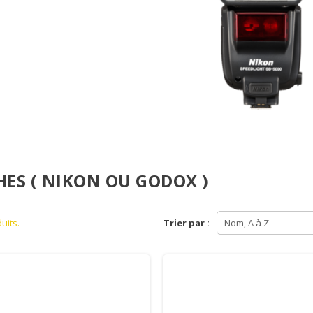
HES ( NIKON OU GODOX )
duits.
Trier par :
Nom, A à Z