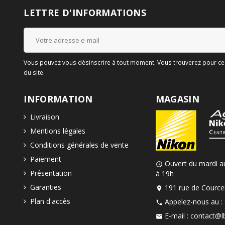
LETTRE D'INFORMATIONS
Vous pouvez vous désinscrire à tout moment. Vous trouverez pour cela
du site.
INFORMATION
MAGASIN
Livraison
Mentions légales
Conditions générales de vente
Paiement
Ouvert du mardi a
schedule
Présentation
à 19h
Garanties
191 rue de Courcel
location_on
Plan d'accès
Appelez-nous au :
phone
E-mail :
contact@lb
mail