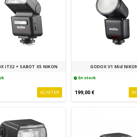
X iT32 + SABOT X5 NIKON
GODOX V1 Mid NIKO
ck
En stock
check_circle
€
199,00 €
ACHETER
A