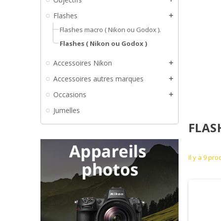
Flashes
add
Flashes macro ( Nikon ou Godox ).
Flashes ( Nikon ou Godox )
Accessoires Nikon
add
Accessoires autres marques
add
Occasions
add
Jumelles
FLAS
Il y a 9 pro