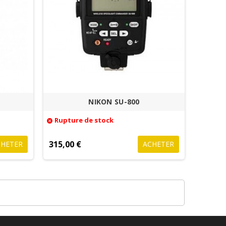
NIKON SU-800
Rupture de stock
cancel
315,00 €
CHETER
ACHETER