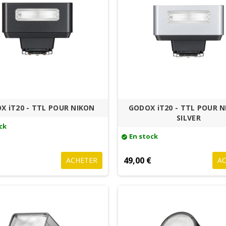
X iT20 - TTL POUR NIKON
GODOX iT20 - TTL POUR N
SILVER
ck
En stock
check_circle
€
49,00 €
ACHETER
A