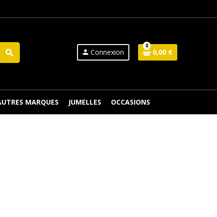
0
Connexion
0,00 €
search
person
 AUTRES MARQUES
JUMELLES
OCCASIONS