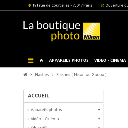
191 rue de Courcelles - 75017 Paris
Ouverture du
location_on
schedule
view_headline
APPAREILS PHOTOS
VIDEO - CINEMA
home
Flashes
Flashes ( Nikon ou Godox )
chevron_right
chevron_right
ACCUEIL
Appareils photos
add
Vidéo - Cinéma
add
Objectifs
add