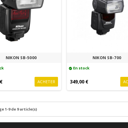
NIKON SB-5000
NIKON SB-700
ck
En stock
check_circle
 €
349,00 €
ACHETER
A
e 1-9 de 9 article(s)