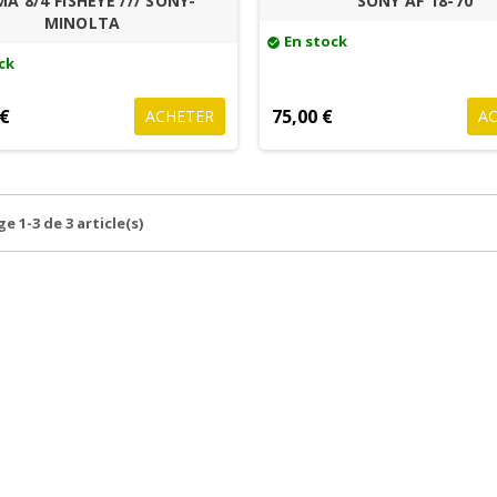
MA 8/4 FISHEYE /// SONY-
SONY AF 18-70
MINOLTA
En stock
check_circle
ck
 €
75,00 €
ACHETER
A
e 1-3 de 3 article(s)