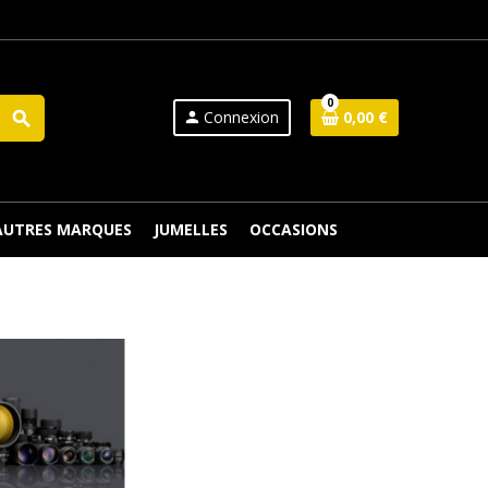
0
Connexion
0,00 €
search
person
 AUTRES MARQUES
JUMELLES
OCCASIONS