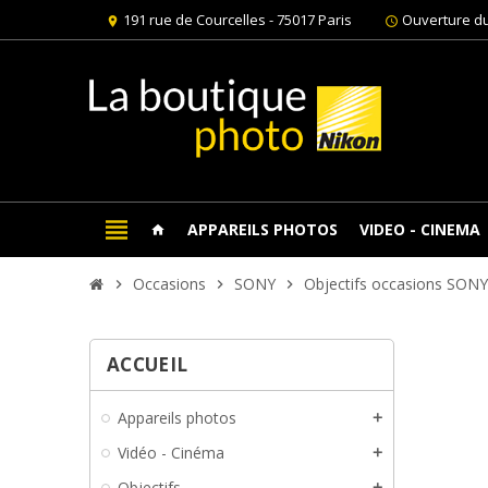
191 rue de Courcelles - 75017 Paris
Ouverture du
location_on
schedule
view_headline
APPAREILS PHOTOS
VIDEO - CINEMA
home
Occasions
SONY
Objectifs occasions SONY
chevron_right
chevron_right
chevron_right
ACCUEIL
Appareils photos
add
Vidéo - Cinéma
add
Objectifs
add