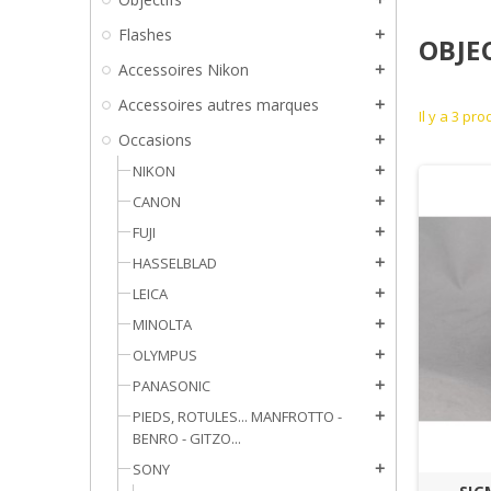
Flashes
add
OBJE
Accessoires Nikon
add
Accessoires autres marques
add
Il y a 3 pro
Occasions
add
NIKON
add
CANON
add
FUJI
add
HASSELBLAD
add
LEICA
add
MINOLTA
add
OLYMPUS
add
PANASONIC
add
PIEDS, ROTULES... MANFROTTO -
add
BENRO - GITZO...
SONY
add