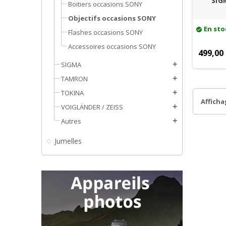
SIG
Boitiers occasions SONY
Objectifs occasions SONY
En sto
check_circle
Flashes occasions SONY
Accessoires occasions SONY
499,00
SIGMA
add
TAMRON
add
TOKINA
add
Affichag
VOIGLÄNDER / ZEISS
add
Autres
add
Jumelles