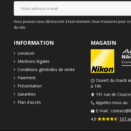
Vous pouvez vous désinscrire à tout moment. Vous trouverez pour cela
du site.
INFORMATION
MAGASIN
Livraison
Mentions légales
Conditions générales de vente
Paiement
Ouvert du mardi a
schedule
Présentation
à 19h
Garanties
191 rue de Courcel
location_on
Plan d'accès
Appelez-nous au :
phone
E-mail :
contact@lb
mail
4,6
107 a