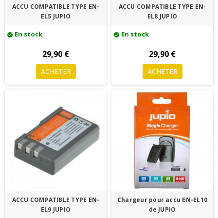
ACCU COMPATIBLE TYPE EN-
ACCU COMPATIBLE TYPE EN-
EL5 JUPIO
EL8 JUPIO
En stock
En stock
check_circle
check_circle
29,90 €
29,90 €
ACHETER
ACHETER
ACCU COMPATIBLE TYPE EN-
Chargeur pour accu EN-EL10
EL9 JUPIO
de JUPIO