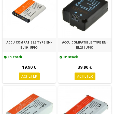
ACCU COMPATIBLE TYPE EN-
ACCU COMPATIBLE TYPE EN-
EL19 JUPIO
EL21 JUPIO
En stock
En stock
check_circle
check_circle
19,90 €
39,90 €
ACHETER
ACHETER