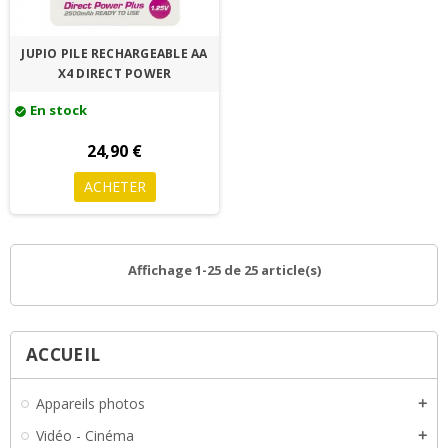
JUPIO PILE RECHARGEABLE AA
X4 DIRECT POWER
En stock
check_circle
24,90 €
ACHETER
Affichage 1-25 de 25 article(s)
ACCUEIL
Appareils photos
add
Vidéo - Cinéma
add