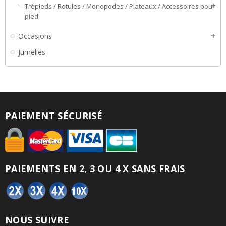
Trépieds / Rotules / Monopodes / Plateaux / Accessoires pour
add
pied
Occasions
add
Jumelles
PAIEMENT SÉCURISÉ
PAIEMENTS EN 2, 3 OU 4 X SANS FRAIS
NOUS SUIVRE