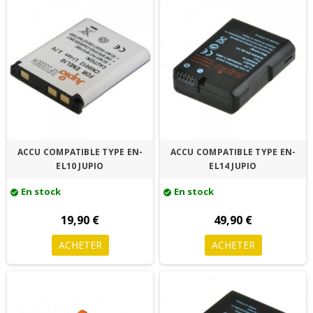
ACCU COMPATIBLE TYPE EN-
ACCU COMPATIBLE TYPE EN-
EL10 JUPIO
EL14 JUPIO
En stock
En stock
check_circle
check_circle
19,90 €
49,90 €
ACHETER
ACHETER