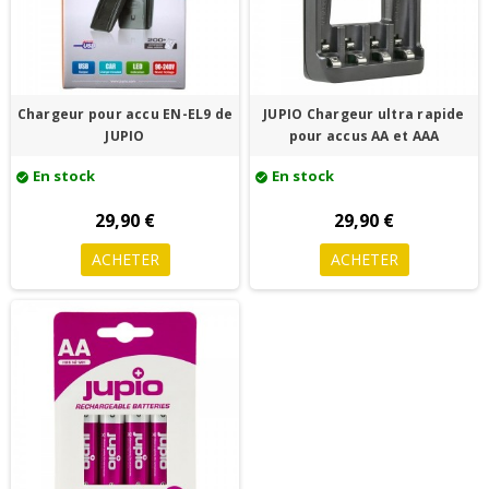
Chargeur pour accu EN-EL9 de
JUPIO Chargeur ultra rapide
JUPIO
pour accus AA et AAA
En stock
En stock
check_circle
check_circle
29,90 €
29,90 €
ACHETER
ACHETER