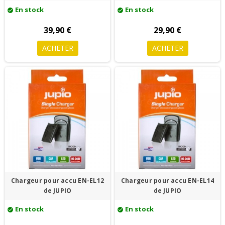
En stock
En stock
check_circle
check_circle
39,90 €
29,90 €
ACHETER
ACHETER
Chargeur pour accu EN-EL12
Chargeur pour accu EN-EL14
de JUPIO
de JUPIO
En stock
En stock
check_circle
check_circle