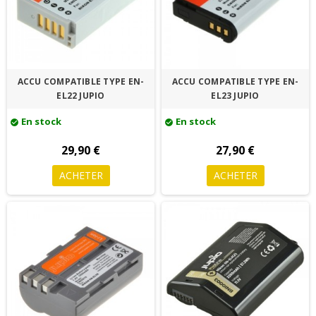
ACCU COMPATIBLE TYPE EN-
ACCU COMPATIBLE TYPE EN-
EL22 JUPIO
EL23 JUPIO
En stock
En stock
check_circle
check_circle
29,90 €
27,90 €
ACHETER
ACHETER