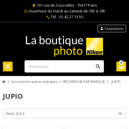
191 rue de Courcelles - 75017 Paris
location_on
Ouverture du mardi au samedi de 10h à 19h
schedule
Tél. : 01 42 27 13 50
phone
Connexion
person
0
view_headline
search
Accessoires autres marques
RECHERCHE PAR MARQUE
JUPIO
chevron_right
chevron_right
chevron_right
JUPIO
Nom, A à Z