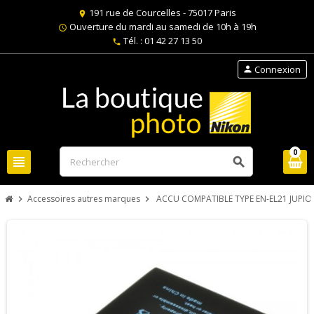
191 rue de Courcelles - 75017 Paris
location_on
Ouverture du mardi au samedi de 10h à 19h
schedule
Tél. : 01 42 27 13 50
phone
Connexion
person
0
view_headline
search
Accessoires autres marques
ACCU COMPATIBLE TYPE EN-EL21 JUPIO
chevron_right
chevron_right