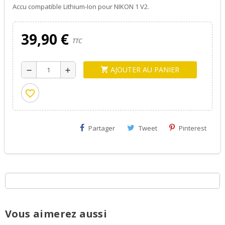
Accu compatible Lithium-Ion pour NIKON 1 V2.
39,90 €
TTC
AJOUTER AU PANIER
shopping_cart
remove
add
favorite_border
Partager
Tweet
Pinterest
Vous aimerez aussi