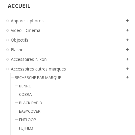
ACCUEIL
Appareils photos
add
Vidéo - Cinéma
add
Objectifs
add
Flashes
add
Accessoires Nikon
add
Accessoires autres marques
add
RECHERCHE PAR MARQUE
add
BENRO
COBRA
BLACK RAPID
EASYCOVER
ENELOOP
FUJIFILM