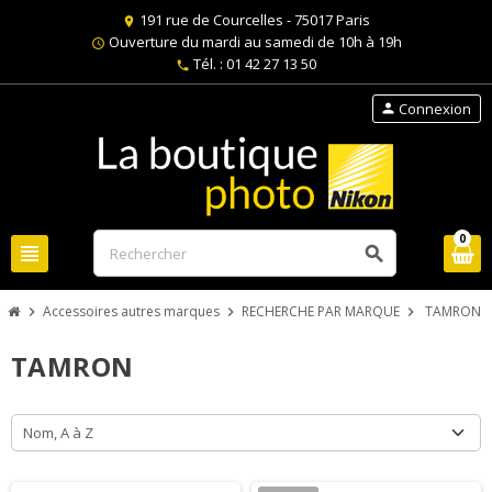
191 rue de Courcelles - 75017 Paris
location_on
Ouverture du mardi au samedi de 10h à 19h
schedule
Tél. : 01 42 27 13 50
phone
Connexion
person
0
view_headline
search
Accessoires autres marques
RECHERCHE PAR MARQUE
TAMRON
chevron_right
chevron_right
chevron_right
TAMRON
Nom, A à Z