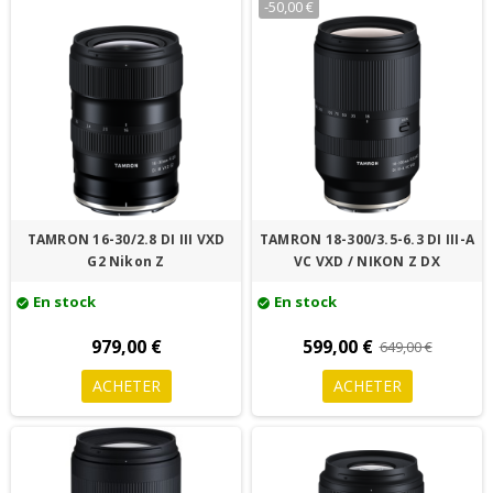
-50,00 €
TAMRON 16-30/2.8 DI III VXD
TAMRON 18-300/3.5-6.3 DI III-A
G2 Nikon Z
VC VXD / NIKON Z DX
En stock
En stock
check_circle
check_circle
979,00 €
599,00 €
649,00 €
ACHETER
ACHETER