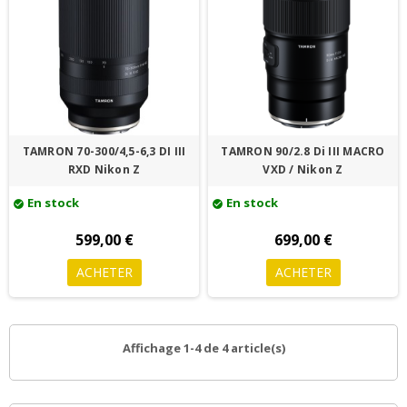
TAMRON 70-300/4,5-6,3 DI III
TAMRON 90/2.8 Di III MACRO
RXD Nikon Z
VXD / Nikon Z
En stock
En stock
check_circle
check_circle
599,00 €
699,00 €
ACHETER
ACHETER
Affichage 1-4 de 4 article(s)