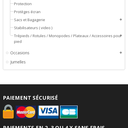
Protection
Protèges écran
Sacs et Bagagerie
add
Stabilisateurs ( video )
Trépieds / Rotules / Monopodes / Plateaux / Accessoires pour
add
pied
Occasions
add
Jumelles
PAIEMENT SÉCURISÉ
PAIEMENTS EN 2, 3 OU 4 X SANS FRAIS