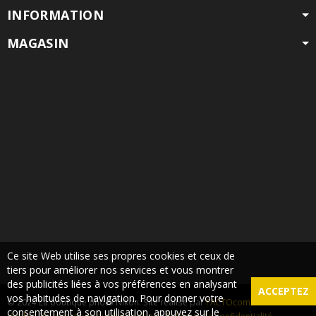
INFORMATION
MAGASIN
Ce site Web utilise ses propres cookies et ceux de
tiers pour améliorer nos services et vous montrer
des publicités liées à vos préférences en analysant
ACCEPTEZ
vos habitudes de navigation. Pour donner votre
© 2024 La boutique photo Nikon. Site réalisé par
FACTOcom
-
Mentions
consentement à son utilisation, appuyez sur le