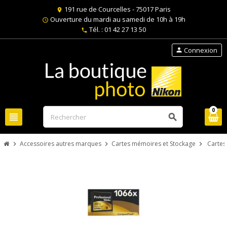
191 rue de Courcelles - 75017 Paris
location_on
Ouverture du mardi au samedi de 10h à 19h
schedule
Tél. : 01 42 27 13 50
phone
Connexion
person
0
view_headline
search
Accessoires autres marques
Cartes mémoires et Stockage
Cartes
chevron_right
chevron_right
chevron_right