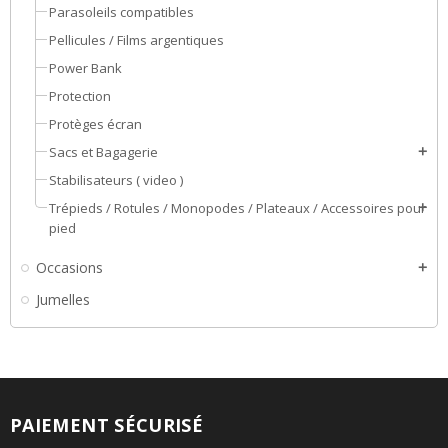
Parasoleils compatibles
Pellicules / Films argentiques
Power Bank
Protection
Protèges écran
Sacs et Bagagerie
add
Stabilisateurs ( video )
Trépieds / Rotules / Monopodes / Plateaux / Accessoires pour
add
pied
Occasions
add
Jumelles
PAIEMENT SÉCURISÉ