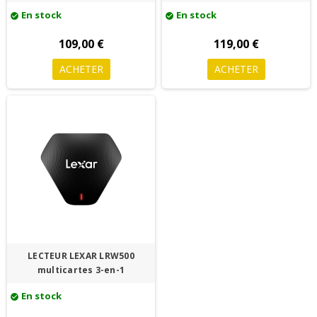
En stock
En stock
check_circle
check_circle
109,00 €
119,00 €
ACHETER
ACHETER
LECTEUR LEXAR LRW500
multicartes 3-en-1
En stock
check_circle