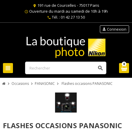
191 rue de Courcelles - 75017 Paris
location_on
Ouverture du mardi au samedi de 10h à 19h
schedule
Tél. : 01 42 27 13 50
phone
Connexion
person
0
view_headline
search
Occasions
PANASONIC
Flashes occasions PANASONIC
chevron_right
chevron_right
chevron_right
FLASHES OCCASIONS PANASONIC