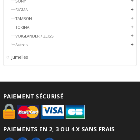
SONY
add
SIGMA
add
TAMRON
add
TOKINA
add
VOIGLÄNDER / ZEISS
add
Autres
add
Jumelles
PAIEMENT SÉCURISÉ
PAIEMENTS EN 2, 3 OU 4 X SANS FRAIS