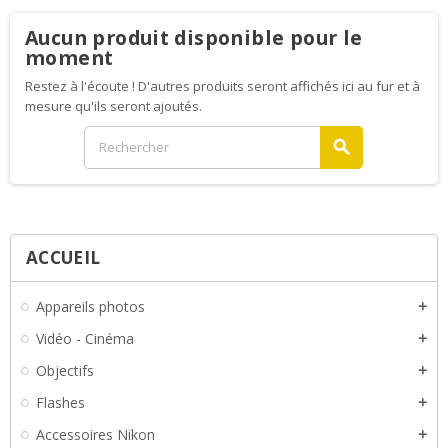
Aucun produit disponible pour le
moment
Restez à l'écoute ! D'autres produits seront affichés ici au fur et à
mesure qu'ils seront ajoutés.
search
ACCUEIL
Appareils photos
add
Vidéo - Cinéma
add
Objectifs
add
Flashes
add
Accessoires Nikon
add