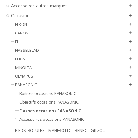
Accessoires autres marques
add
Occasions
add
NIKON
add
CANON
add
FUJI
add
HASSELBLAD
add
LEICA
add
MINOLTA
add
OLYMPUS
add
PANASONIC
add
Boitiers occasions PANASONIC
Objectifs occasions PANASONIC
Flashes occasions PANASONIC
Accessoires occasions PANASONIC
PIEDS, ROTULES... MANFROTTO - BENRO - GITZO...
add