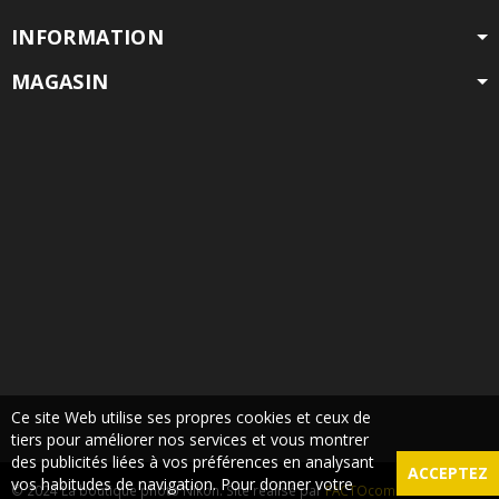
INFORMATION
MAGASIN
Ce site Web utilise ses propres cookies et ceux de
tiers pour améliorer nos services et vous montrer
des publicités liées à vos préférences en analysant
ACCEPTEZ
vos habitudes de navigation. Pour donner votre
© 2024 La boutique photo Nikon. Site réalisé par
FACTOcom
-
Mentions