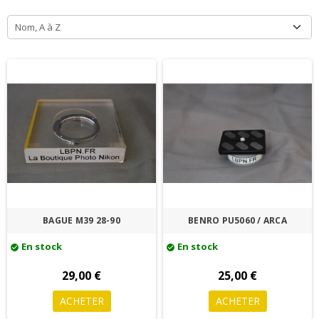
Nom, A à Z
BAGUE M39 28-90
BENRO PU5060 / ARCA
En stock
En stock
check_circle
check_circle
29,00 €
25,00 €
ACHETER
ACHETER