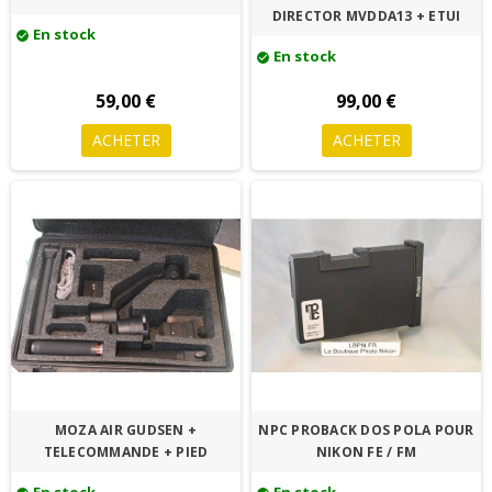
DIRECTOR MVDDA13 + ETUI
En stock
check_circle
En stock
check_circle
59,00 €
99,00 €
ACHETER
ACHETER
MOZA AIR GUDSEN +
NPC PROBACK DOS POLA POUR
TELECOMMANDE + PIED
NIKON FE / FM
En stock
En stock