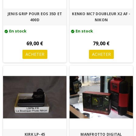
JENIS GRIP POUR EOS 35D ET
KENKO MC7 DOUBLEUR X2 AF -
400D
NIKON
En stock
En stock
check_circle
check_circle
69,00 €
79,00 €
ACHETER
ACHETER
KIRK LP-45
MANFROTTO DIGITAL