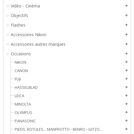
Vidéo - Cinéma
add
Objectifs
add
Flashes
add
Accessoires Nikon
add
Accessoires autres marques
add
Occasions
add
NIKON
add
CANON
add
FUJI
add
HASSELBLAD
add
LEICA
add
MINOLTA
add
OLYMPUS
add
PANASONIC
add
PIEDS, ROTULES... MANFROTTO - BENRO - GITZO...
add