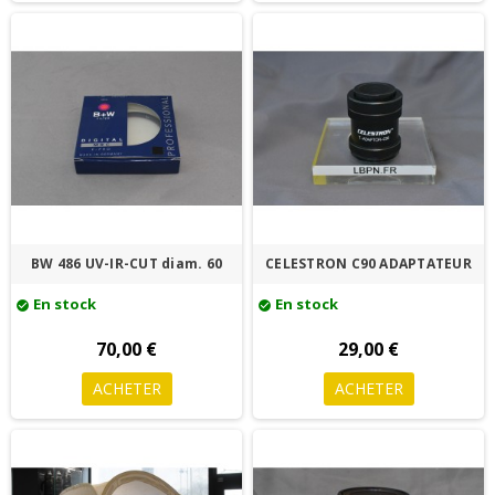
BW 486 UV-IR-CUT diam. 60
CELESTRON C90 ADAPTATEUR
En stock
En stock
check_circle
check_circle
70,00 €
29,00 €
ACHETER
ACHETER