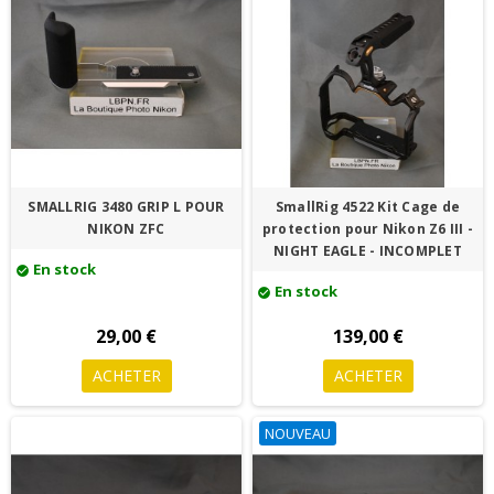
SMALLRIG 3480 GRIP L POUR
SmallRig 4522 Kit Cage de
NIKON ZFC
protection pour Nikon Z6 III -
NIGHT EAGLE - INCOMPLET
En stock
check_circle
En stock
check_circle
29,00 €
139,00 €
ACHETER
ACHETER
NOUVEAU