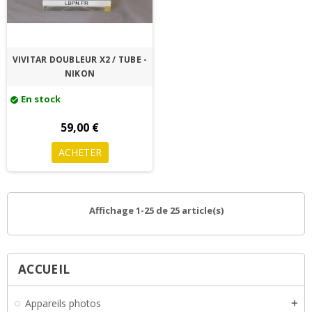
VIVITAR DOUBLEUR X2 / TUBE -
NIKON
En stock
check_circle
59,00 €
ACHETER
Affichage 1-25 de 25 article(s)
ACCUEIL
Appareils photos
add