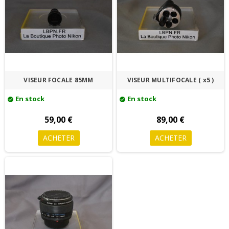
VISEUR FOCALE 85MM
VISEUR MULTIFOCALE ( x5 )
En stock
En stock
check_circle
check_circle
59,00 €
89,00 €
ACHETER
ACHETER