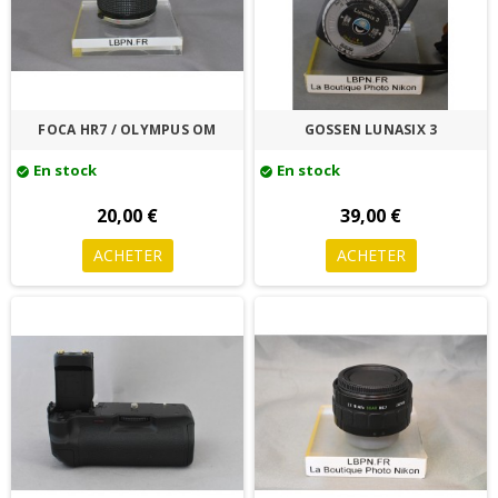
FOCA HR7 / OLYMPUS OM
GOSSEN LUNASIX 3
En stock
En stock
check_circle
check_circle
20,00 €
39,00 €
ACHETER
ACHETER