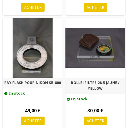
ACHETER
ACHETER
RAY FLASH POUR NIKON SB-800
ROLLEI FILTRE 28.5 JAUNE /
YELLOW
En stock
check_circle
En stock
check_circle
49,00 €
30,00 €
ACHETER
ACHETER