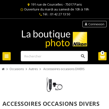
191 rue de Courcelles - 75017 Paris
location_on
Ouverture du mardi au samedi de 10h à 19h
schedule
Tél. : 01 42 27 13 50
phone
Connexion
person
0
view_headline
search
Occasions
Autres
Accessoires occasions DIVERS
chevron_right
chevron_right
chevron_right
ACCESSOIRES OCCASIONS DIVERS