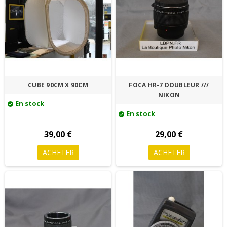
CUBE 90CM X 90CM
FOCA HR-7 DOUBLEUR ///
NIKON
En stock
check_circle
En stock
check_circle
39,00 €
29,00 €
ACHETER
ACHETER