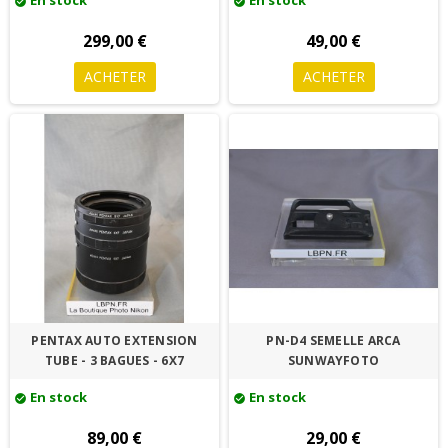
check_circle
check_circle
299,00 €
49,00 €
ACHETER
ACHETER
PENTAX AUTO EXTENSION
PN-D4 SEMELLE ARCA
TUBE - 3 BAGUES - 6X7
SUNWAYFOTO
En stock
En stock
check_circle
check_circle
89,00 €
29,00 €