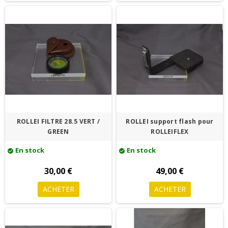
ROLLEI FILTRE 28.5 VERT /
ROLLEI support flash pour
GREEN
ROLLEIFLEX
En stock
En stock
check_circle
check_circle
30,00 €
49,00 €
ACHETER
ACHETER