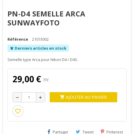
PN-D4 SEMELLE ARCA
SUNWAYFOTO
Référence
21073002
Derniers articles en stock
notifications_active
Semelle type Arca pour Nikon D4 / D4S.
29,00 €
TTC
AJOUTER AU PANIER
shopping_cart
remove
add
favorite_border
Partager
Tweet
Pinterest