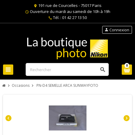
191 rue de Courcelles - 75017 Paris
location_on
Ouverture du mardi au samedi de 10h à 19h
schedule
Tél. : 01 42 27 13 50
phone
Connexion
person
0
view_headline
search
Occasions
PN-D4 SEMELLE ARCA SUNWAYFOTO
chevron_right
chevron_right
chevron_left
chevron_right