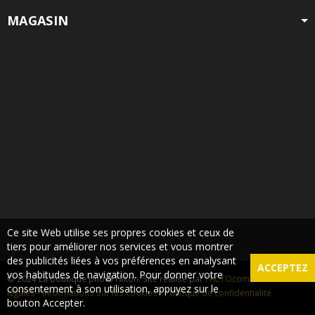
MAGASIN
Ce site Web utilise ses propres cookies et ceux de
tiers pour améliorer nos services et vous montrer
des publicités liées à vos préférences en analysant
ACCEPTEZ
vos habitudes de navigation. Pour donner votre
© 2024 La boutique photo Nikon. Site réalisé par
FACTOcom
-
Mentions
consentement à son utilisation, appuyez sur le
légales
-
Informations sur les cookies
-
Politique de confidentialité
bouton Accepter.