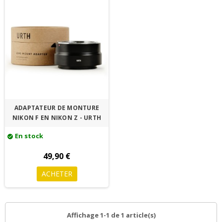
ADAPTATEUR DE MONTURE
NIKON F EN NIKON Z - URTH
En stock
check_circle
49,90 €
ACHETER
Affichage 1-1 de 1 article(s)