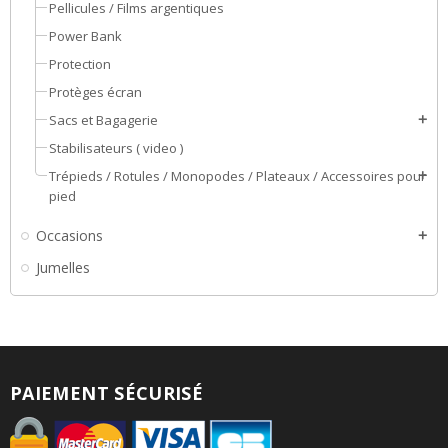
Pellicules / Films argentiques
Power Bank
Protection
Protèges écran
Sacs et Bagagerie
add
Stabilisateurs ( video )
Trépieds / Rotules / Monopodes / Plateaux / Accessoires pour
add
pied
Occasions
add
Jumelles
PAIEMENT SÉCURISÉ