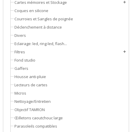
Cartes mémoires et Stockage
add
Coques en silicone
Courroies et Sangles de poignée
Déclenchement à distance
Divers
Eclairage: led, ring-led, flash...
Filtres
add
Fond studio
Gaffers
Housse anti-pluie
Lecteurs de cartes
Micros
Nettoyage/Entretien
Objectif TAMRON
Œilletons caoutchouc large
Parasoleils compatibles