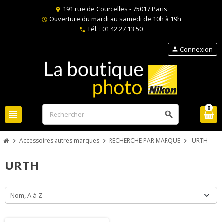
191 rue de Courcelles - 75017 Paris
location_on
Ouverture du mardi au samedi de 10h à 19h
schedule
Tél. : 01 42 27 13 50
phone
Connexion
person
0
view_headline
search
Accessoires autres marques
RECHERCHE PAR MARQUE
URTH
chevron_right
chevron_right
chevron_right
URTH
Nom, A à Z