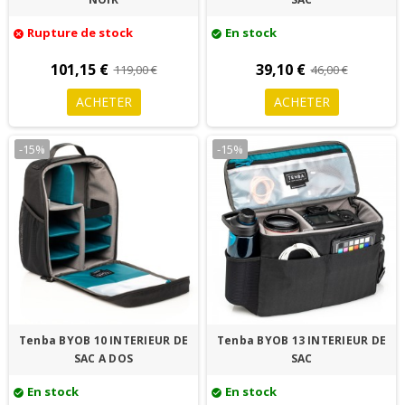
Rupture de stock
En stock
cancel
check_circle
101,15 €
39,10 €
119,00 €
46,00 €
ACHETER
ACHETER
-15%
-15%
Tenba BYOB 10 INTERIEUR DE
Tenba BYOB 13 INTERIEUR DE
SAC A DOS
SAC
En stock
En stock
check_circle
check_circle