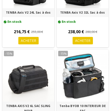
TENBA Axis V2 24L Sac à dos
TENBA Axis V2 32L Sac à dos
En stock
En stock
check_circle
check_circle
216,75 €
238,00 €
255,00 €
280,00 €
ACHETER
ACHETER
-15%
-15%
TENBA AXIS V2 6L SAC SLING
Tenba BYOB 10 INTERIEUR DE
NOIR
SAC