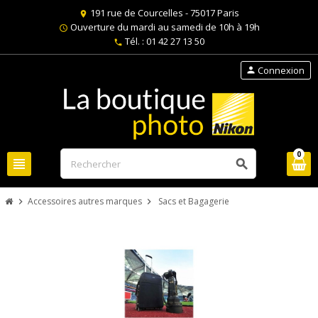
191 rue de Courcelles - 75017 Paris
location_on
Ouverture du mardi au samedi de 10h à 19h
schedule
Tél. : 01 42 27 13 50
phone
Connexion
person
0
view_headline
search
Accessoires autres marques
Sacs et Bagagerie
chevron_right
chevron_right