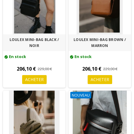
LOULEX MINI-BAG BLACK /
LOULEX MINI-BAG BROWN /
NOIR
MARRON
En stock
En stock
check_circle
check_circle
206,10 €
206,10 €
229,00 €
229,00 €
ACHETER
ACHETER
NOUVEAU