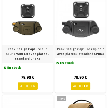
Peak Design Capture clip
Peak Design Capture clip noir
KELP / VARECH avec plateau
avec plateau standard CPBK3
standard CPBK3
En stock
check_circle
En stock
check_circle
79,90 €
79,90 €
ACHETER
ACHETER
-15%