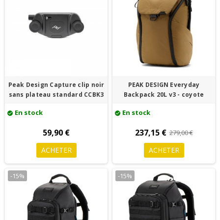
Peak Design Capture clip noir
PEAK DESIGN Everyday
sans plateau standard CCBK3
Backpack 20L v3 - coyote
En stock
En stock
check_circle
check_circle
59,90 €
237,15 €
279,00 €
ACHETER
ACHETER
-15%
-15%