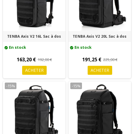
TENBA Axis V2 16L Sac à dos
TENBA Axis V2 20L Sac à dos
En stock
En stock
check_circle
check_circle
163,20 €
191,25 €
192,00 €
225,00 €
ACHETER
ACHETER
-15%
-15%