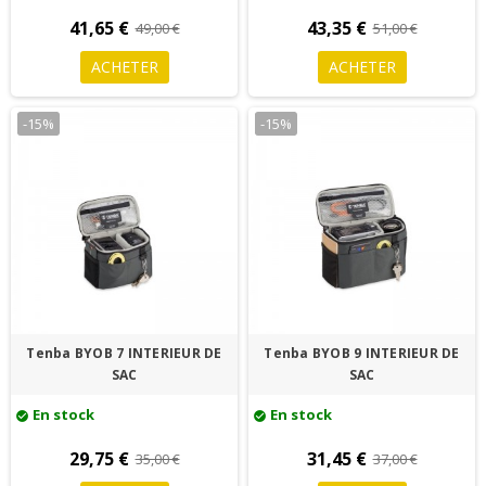
41,65 €
43,35 €
49,00 €
51,00 €
ACHETER
ACHETER
-15%
-15%
Tenba BYOB 7 INTERIEUR DE
Tenba BYOB 9 INTERIEUR DE
SAC
SAC
En stock
En stock
check_circle
check_circle
29,75 €
31,45 €
35,00 €
37,00 €