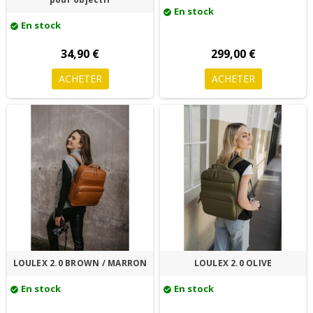
En stock
check_circle
En stock
check_circle
34,90 €
299,00 €
ACHETER
ACHETER
LOULEX 2.0 BROWN / MARRON
LOULEX 2.0 OLIVE
En stock
En stock
check_circle
check_circle