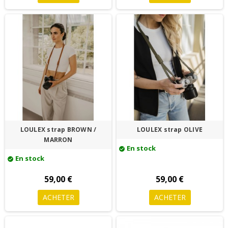
LOULEX strap BROWN /
LOULEX strap OLIVE
MARRON
En stock
check_circle
En stock
check_circle
59,00 €
59,00 €
ACHETER
ACHETER