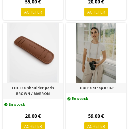
55,00 €
20,00 €
ACHETER
ACHETER
LOULEX shoulder pads
LOULEX strap BEIGE
BROWN / MARRON
En stock
check_circle
En stock
check_circle
20,00 €
59,00 €
ACHETER
ACHETER