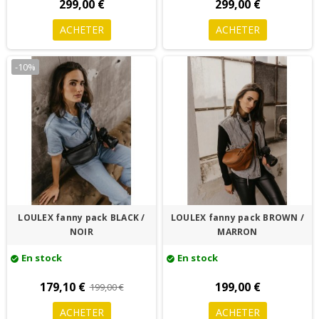
299,00 €
299,00 €
ACHETER
ACHETER
-10%
LOULEX fanny pack BLACK /
LOULEX fanny pack BROWN /
NOIR
MARRON
En stock
En stock
check_circle
check_circle
179,10 €
199,00 €
199,00 €
ACHETER
ACHETER