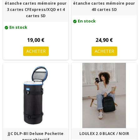
étanche cartes mémoire pour
étanche cartes mémoire pour
3 cartes CFExpress/XQD et 4
40 cartes SD
cartes SD
En stock
check_circle
En stock
check_circle
19,00 €
24,90 €
ACHETER
ACHETER
JJC DLP-8II Deluxe Pochette
LOULEX 2.0 BLACK / NOIR
pour objectif