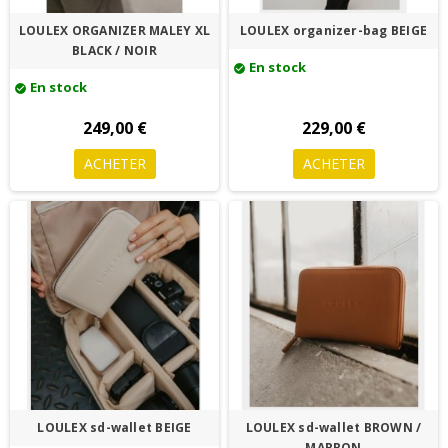
LOULEX ORGANIZER MALEY XL
LOULEX organizer-bag BEIGE
BLACK / NOIR
En stock
check_circle
En stock
check_circle
249,00 €
229,00 €
ACHETER
ACHETER
LOULEX sd-wallet BEIGE
LOULEX sd-wallet BROWN /
MARRON