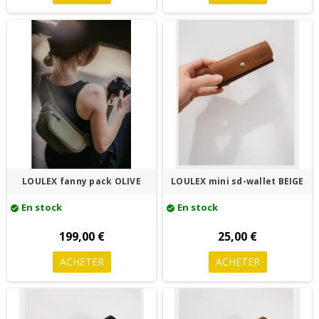
LOULEX fanny pack OLIVE
LOULEX mini sd-wallet BEIGE
En stock
En stock
check_circle
check_circle
199,00 €
25,00 €
ACHETER
ACHETER