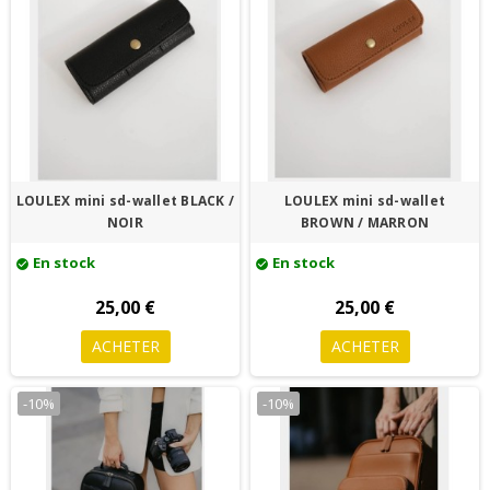
LOULEX mini sd-wallet BLACK /
LOULEX mini sd-wallet
NOIR
BROWN / MARRON
En stock
En stock
check_circle
check_circle
25,00 €
25,00 €
ACHETER
ACHETER
-10%
-10%