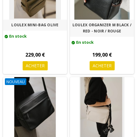
LOULEX MINI-BAG OLIVE
LOULEX ORGANIZER M BLACK /
RED - NOIR / ROUGE
En stock
check_circle
En stock
check_circle
229,00 €
199,00 €
ACHETER
ACHETER
NOUVEAU