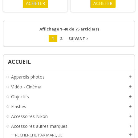
ACHETER
ACHETER
Affichage 1-40 de 75 article(s)
1
2
SUIVANT
navigate_next
ACCUEIL
Appareils photos
add
Vidéo - Cinéma
add
Objectifs
add
Flashes
add
Accessoires Nikon
add
Accessoires autres marques
add
RECHERCHE PAR MARQUE
add