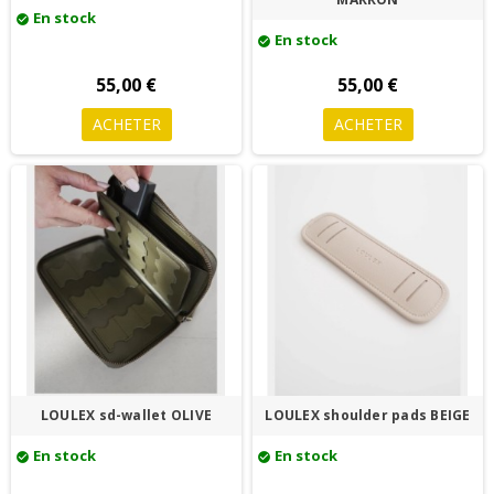
En stock
check_circle
En stock
check_circle
55,00 €
55,00 €
ACHETER
ACHETER
LOULEX sd-wallet OLIVE
LOULEX shoulder pads BEIGE
En stock
En stock
check_circle
check_circle