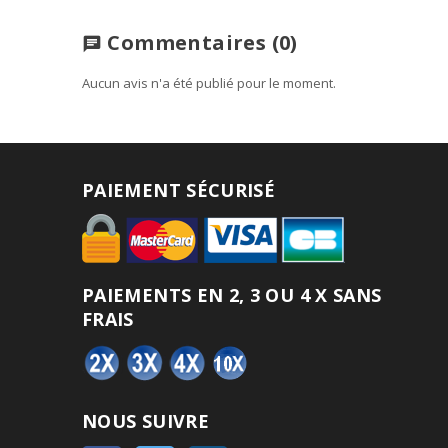
Commentaires
(0)
chat
Aucun avis n'a été publié pour le moment.
PAIEMENT SÉCURISÉ
PAIEMENTS EN 2, 3 OU 4 X SANS
FRAIS
NOUS SUIVRE