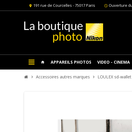
191 rue de Courcelles - 75017 Paris
Ouverture du
location_on
schedule
view_headline
APPAREILS PHOTOS
VIDEO - CINEMA
home
Accessoires autres marques
LOULEX sd-wall
chevron_right
chevron_right