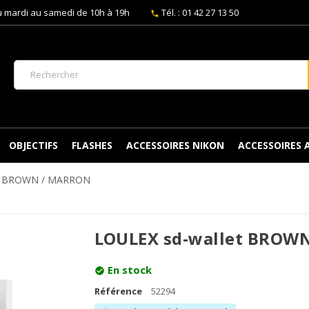
 mardi au samedi de 10h à 19h
Tél. : 01 42 27 13 50
phone
OBJECTIFS
FLASHES
ACCESSOIRES NIKON
ACCESSOIRES
et BROWN / MARRON
LOULEX sd-wallet BROW
En stock
check_circle
Référence
52294