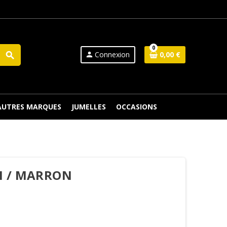
0
Connexion
0,00 €
search
person
 AUTRES MARQUES
JUMELLES
OCCASIONS
N / MARRON