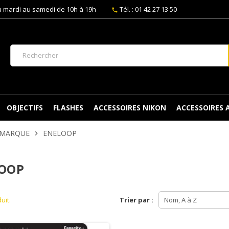
 mardi au samedi de 10h à 19h
Tél. : 01 42 27 13 50
phone
OBJECTIFS
FLASHES
ACCESSOIRES NIKON
ACCESSOIRES
 MARQUE
ENELOOP
chevron_right
OOP
duit.
Trier par :
Nom, A à Z