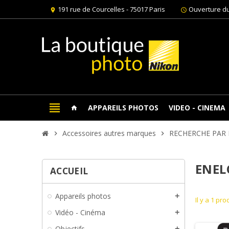
191 rue de Courcelles - 75017 Paris
Ouverture du
location_on
schedule
view_headline
APPAREILS PHOTOS
VIDEO - CINEMA
home
Accessoires autres marques
RECHERCHE PAR
chevron_right
chevron_right
ENEL
ACCUEIL
Appareils photos
add
Il y a 1 pro
Vidéo - Cinéma
add
Objectifs
add