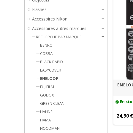
Flashes
add
Accessoires Nikon
add
Accessoires autres marques
add
RECHERCHE PAR MARQUE
add
BENRO
COBRA
BLACK RAPID
EASYCOVER
ENELOOP
ENELOOP
FUJIFILM
GODOX
En sto
check_circle
GREEN CLEAN
HAHNEL
24,90 
HAMA
HOODMAN