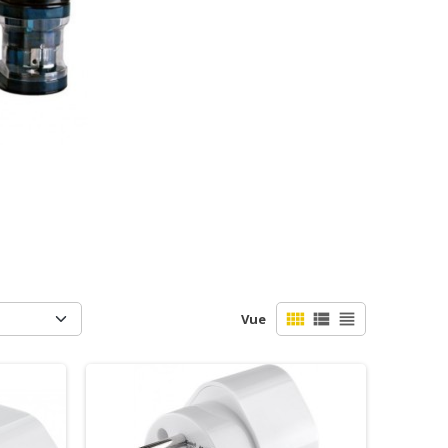
view_comfy
view_list
view_headline
Vue