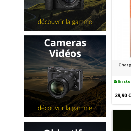
Charg
En sto
check_circle
29,90 