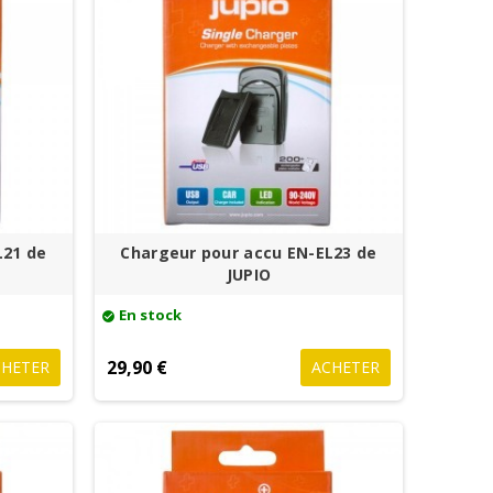
L21 de
Chargeur pour accu EN-EL23 de
JUPIO
En stock
check_circle
29,90 €
CHETER
ACHETER