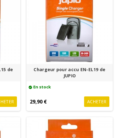
L15 de
Chargeur pour accu EN-EL19 de
JUPIO
En stock
check_circle
29,90 €
CHETER
ACHETER