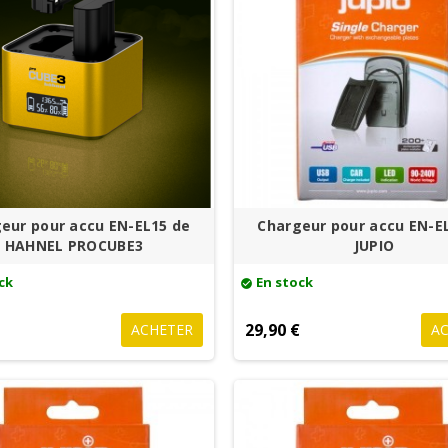
eur pour accu EN-EL15 de
Chargeur pour accu EN-E
HAHNEL PROCUBE3
JUPIO
ck
En stock
check_circle
€
29,90 €
ACHETER
A