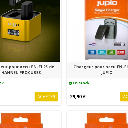
eur pour accu EN-EL25 de
Chargeur pour accu EN-E
HAHNEL PROCUBE3
JUPIO
ck
En stock
check_circle
€
29,90 €
ACHETER
A