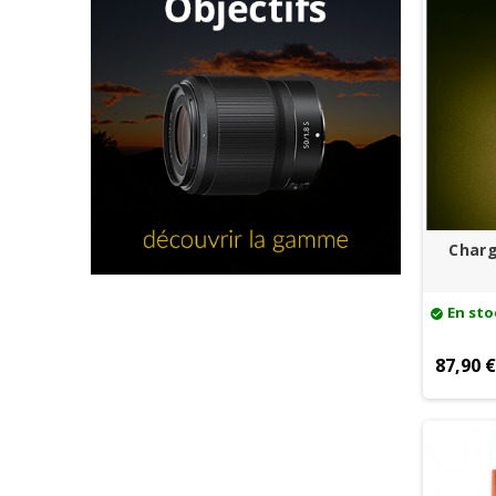
Charg
En sto
check_circle
87,90 