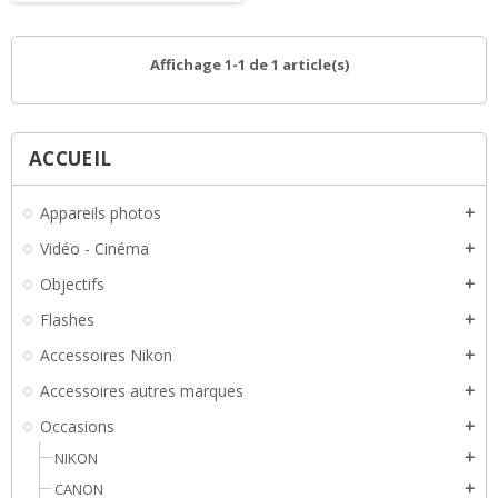
Affichage 1-1 de 1 article(s)
ACCUEIL
Appareils photos
add
Vidéo - Cinéma
add
Objectifs
add
Flashes
add
Accessoires Nikon
add
Accessoires autres marques
add
Occasions
add
NIKON
add
CANON
add