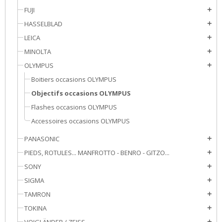
FUJI
add
HASSELBLAD
add
LEICA
add
MINOLTA
add
OLYMPUS
add
Boitiers occasions OLYMPUS
Objectifs occasions OLYMPUS
Flashes occasions OLYMPUS
Accessoires occasions OLYMPUS
PANASONIC
add
PIEDS, ROTULES... MANFROTTO - BENRO - GITZO...
add
SONY
add
SIGMA
add
TAMRON
add
TOKINA
add
VOIGLÄNDER / ZEISS
add