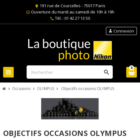
191 rue de Courcelles - 75017 Paris
location_on
Ouverture du mardi au samedi de 10h à 19h
schedule
Tél. : 01 42 27 13 50
phone
Connexion
person
0
view_headline
search
Occasions
OLYMPUS
Objectifs occasions OLYMPUS
chevron_right
chevron_right
chevron_right
OBJECTIFS OCCASIONS OLYMPUS