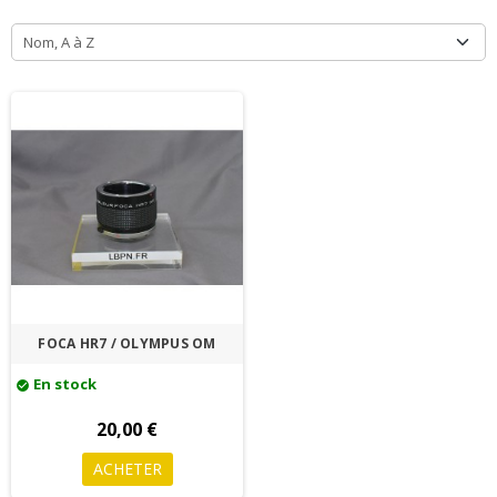
Nom, A à Z
FOCA HR7 / OLYMPUS OM
En stock
check_circle
20,00 €
ACHETER