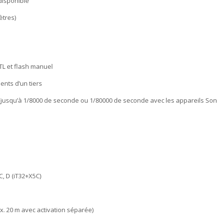
 disponible
ètres)
TL et flash manuel
ents d’un tiers
(jusqu’à 1/8000 de seconde ou 1/80000 de seconde avec les appareils Sony
u
C, D (iT32+X5C)
x. 20 m avec activation séparée)