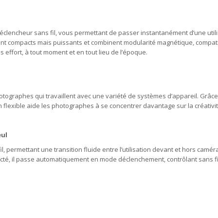
déclencheur sans fil, vous permettant de passer instantanément d’une utili
ont compacts mais puissants et combinent modularité magnétique, compatibi
effort, à tout moment et en tout lieu de l’époque.
hotographes qui travaillent avec une variété de systèmes d’appareil. Grâce 
flexible aide les photographes à se concentrer davantage sur la créativit
eul
il, permettant une transition fluide entre l’utilisation devant et hors caméra
necté, il passe automatiquement en mode déclenchement, contrôlant sans fi