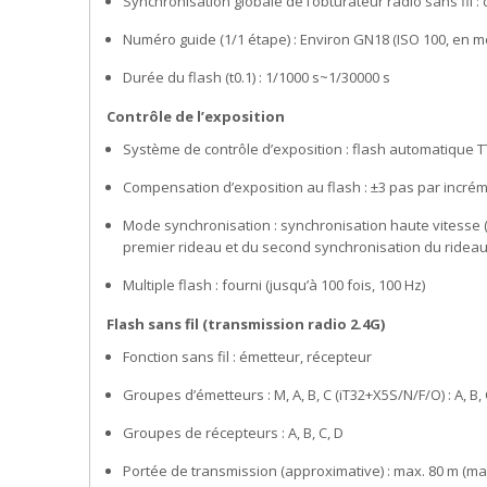
Synchronisation globale de l’obturateur radio sans fil :
Numéro guide (1/1 étape) : Environ GN18 (ISO 100, en m
Durée du flash (t0.1) : 1/1000 s~1/30000 s
Contrôle de l’exposition
Système de contrôle d’exposition : flash automatique T
Compensation d’exposition au flash : ±3 pas par incrém
Mode synchronisation : synchronisation haute vitesse 
premier rideau et du second synchronisation du ridea
Multiple flash : fourni (jusqu’à 100 fois, 100 Hz)
Flash sans fil (transmission radio 2.4G)
Fonction sans fil : émetteur, récepteur
Groupes d’émetteurs : M, A, B, C (iT32+X5S/N/F/O) : A, B, 
Groupes de récepteurs : A, B, C, D
Portée de transmission (approximative) : max. 80 m (ma