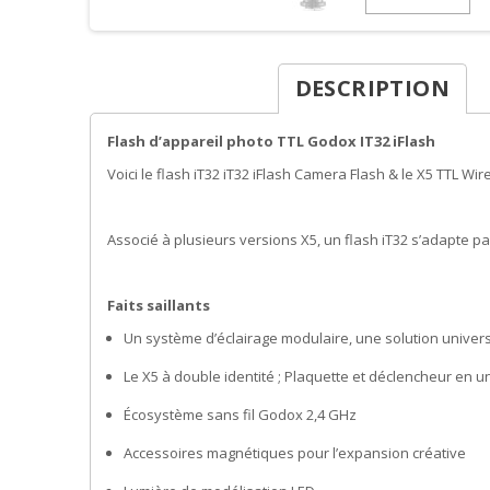
DESCRIPTION
Flash d’appareil photo TTL Godox IT32 iFlash
Voici le flash iT32 iT32 iFlash Camera Flash & le X5 TTL W
Associé à plusieurs versions X5, un flash iT32 s’adapte p
Faits saillants
Un système d’éclairage modulaire, une solution univers
Le X5 à double identité ; Plaquette et déclencheur en u
Écosystème sans fil Godox 2,4 GHz
Accessoires magnétiques pour l’expansion créative