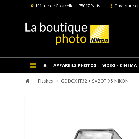
191 rue de Courcelles - 75017 Paris
Ouverture du
location_on
schedule
view_headline
APPAREILS PHOTOS
VIDEO - CINEMA
home
Flashes
GODOX iT32 + SABOT X5 NIKON
chevron_right
chevron_right