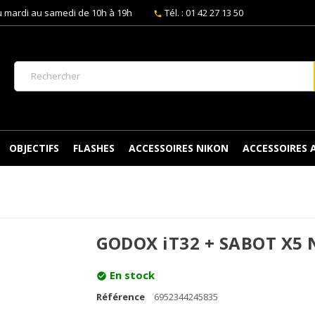
 mardi au samedi de 10h à 19h
Tél. : 01 42 27 13 50
phone
OBJECTIFS
FLASHES
ACCESSOIRES NIKON
ACCESSOIRES
GODOX iT32 + SABOT X5
En stock
check_circle
Référence
6952344245835