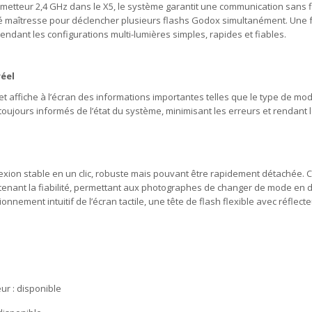
 émetteur 2,4 GHz dans le X5, le système garantit une communication sans 
é maîtresse pour déclencher plusieurs flashs Godox simultanément. Une fois
endant les configurations multi-lumières simples, rapides et fiables.
réel
t affiche à l’écran des informations importantes telles que le type de modèl
toujours informés de l’état du système, minimisant les erreurs et rendant 
onnexion stable en un clic, robuste mais pouvant être rapidement détachée
intenant la fiabilité, permettant aux photographes de changer de mode en 
nnement intuitif de l’écran tactile, une tête de flash flexible avec réflect
ur : disponible