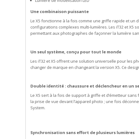
Lumière de modélisation LED
Une combinaison puissante
Le X5 fonctionne à la fois comme une griffe rapide et un 
configurations complexes multi-lumières. Les iT32 et X5 s
permettant aux photographes de façonner la lumière sans 
Un seul système, conçu pour tout le monde
Les iT32 et X5 offrent une solution universelle pour les p
changer de marque en changeant la version X5. Ce design 
Double identité : chaussure et déclencheur en un s
Le X5 sert à la fois de support à griffe et d’émetteur sans f
la prise de vue devant l’appareil photo ; une fois décon
System.
Synchronisation sans effort de plusieurs lumières