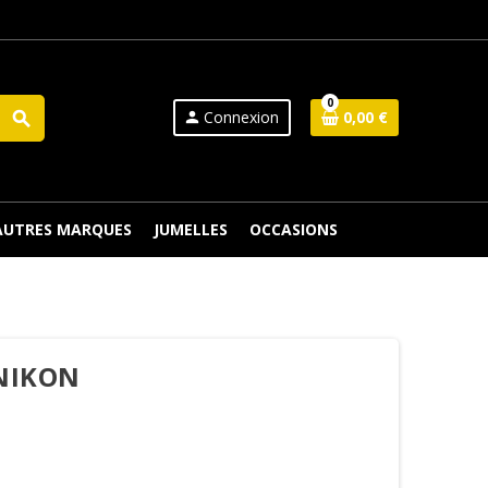
0
Connexion
0,00 €
search
person
 AUTRES MARQUES
JUMELLES
OCCASIONS
 NIKON