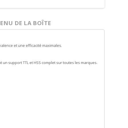
ENU DE LA BOÎTE
yvalence et une efficacité maximales.
nt un support TTL et HSS complet sur toutes les marques.