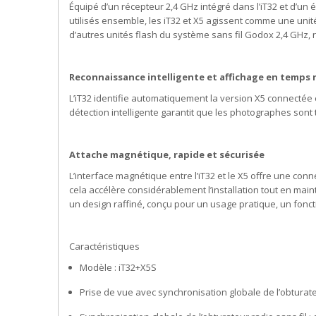
Équipé d’un récepteur 2,4 GHz intégré dans l’iT32 et d’un
utilisés ensemble, les iT32 et X5 agissent comme une unit
d’autres unités flash du système sans fil Godox 2,4 GHz, r
Reconnaissance intelligente et affichage en temps 
L’iT32 identifie automatiquement la version X5 connectée e
détection intelligente garantit que les photographes sont 
Attache magnétique, rapide et sécurisée
L’interface magnétique entre l’iT32 et le X5 offre une c
cela accélère considérablement l’installation tout en ma
un design raffiné, conçu pour un usage pratique, un fonctio
Caractéristiques
Modèle : iT32+X5S
Prise de vue avec synchronisation globale de l’obturate