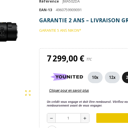
Référence
JMA502DA
EAN-13
4960759909091
GARANTIE 2 ANS – LIVRAISON G
GARANTIE 5 ANS NIKON*
7 299,00 €
TTC
10x
12x
Cliquer pour en savoir plus
zoom_out_map
Un crédit vous engage et doit être remboursé. Vérifiez v
remboursement avant de vous engager.
remove
add