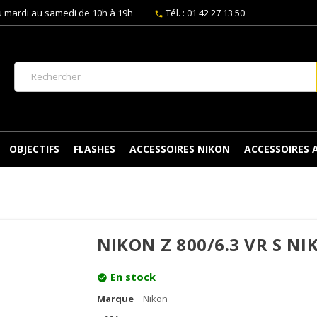
 mardi au samedi de 10h à 19h
Tél. : 01 42 27 13 50
phone
OBJECTIFS
FLASHES
ACCESSOIRES NIKON
ACCESSOIRES
NIKON Z 800/6.3 VR S NI
En stock
check_circle
Marque
Nikon