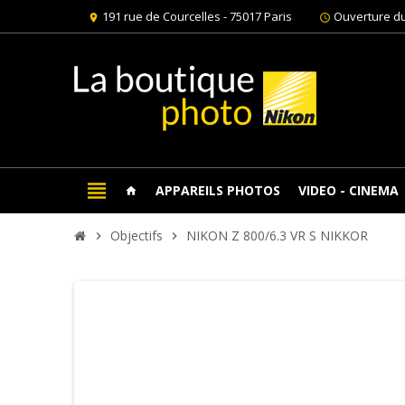
191 rue de Courcelles - 75017 Paris
Ouverture du
location_on
schedule
view_headline
APPAREILS PHOTOS
VIDEO - CINEMA
home
Objectifs
NIKON Z 800/6.3 VR S NIKKOR
chevron_right
chevron_right