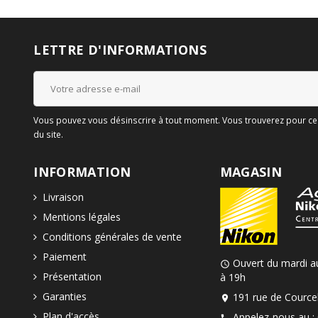
LETTRE D'INFORMATIONS
Vous pouvez vous désinscrire à tout moment. Vous trouverez pour cela
du site.
INFORMATION
MAGASIN
Livraison
Mentions légales
Conditions générales de vente
Paiement
Ouvert du mardi a
schedule
Présentation
à 19h
Garanties
191 rue de Courcel
location_on
Plan d'accès
Appelez-nous au :