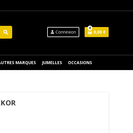
0
Connexion
0,00 €
search
person
 AUTRES MARQUES
JUMELLES
OCCASIONS
KKOR