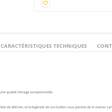
favorite_border
CARACTÉRISTIQUES TECHNIQUES
CONT
’une qualité d’image exceptionnelle.
rtée de 800 mm, et la légèreté de son boîtier vous permet de le manier san