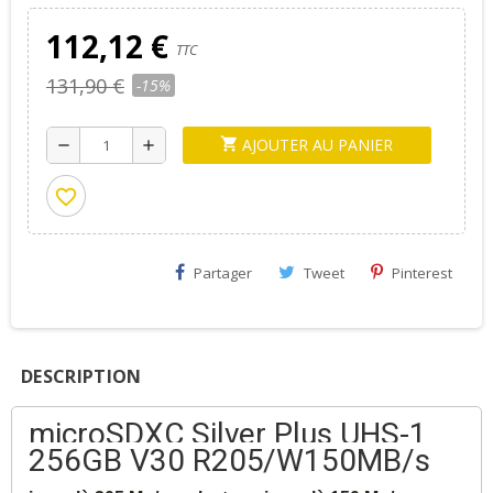
112,12 €
TTC
131,90 €
-15%
AJOUTER AU PANIER
shopping_cart
remove
add
favorite_border
Partager
Tweet
Pinterest
DESCRIPTION
microSDXC Silver Plus UHS-1
256GB V30 R205/W150MB/s