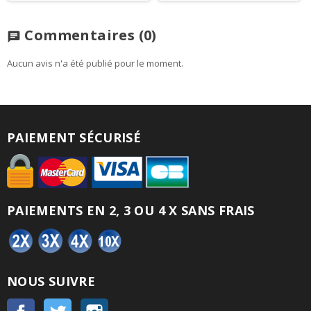
Commentaires
(0)
chat
Aucun avis n'a été publié pour le moment.
PAIEMENT SÉCURISÉ
PAIEMENTS EN 2, 3 OU 4 X SANS FRAIS
NOUS SUIVRE
Facebook
Twitter
Instagram