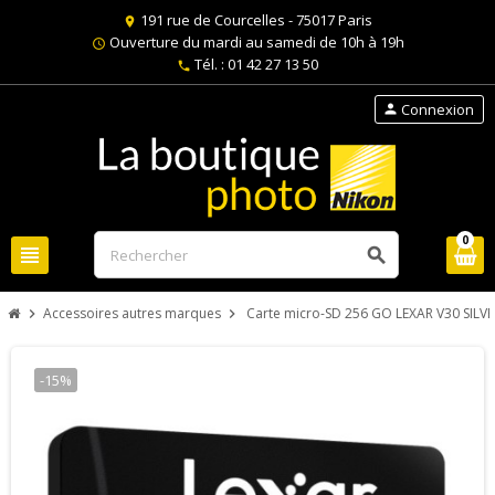
191 rue de Courcelles - 75017 Paris
location_on
Ouverture du mardi au samedi de 10h à 19h
schedule
Tél. : 01 42 27 13 50
phone
Connexion
person
0
view_headline
search
Accessoires autres marques
Carte micro-SD 256 GO LEXAR V30 SILVE
chevron_right
chevron_right
-15%