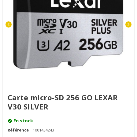
chevron_left
chevron_right
Carte micro-SD 256 GO LEXAR
V30 SILVER
En stock
check_circle
Référence
1001434243