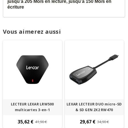
jusqu’à 205 Mo/s en lecture, jusqu’à 150 Mo/s en
écriture
Vous aimerez aussi
LECTEUR LEXAR LRW500
LEXAR LECTEUR DUO micro-SD
multicartes 3-en-1
& SD GEN 2X2 RW470
35,62 €
29,67 €
41,90 €
34,90 €