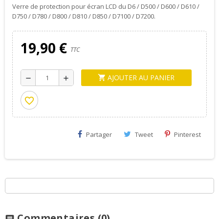
Verre de protection pour écran LCD du D6 / D500 / D600 / D610 /
D750 / D780 / D800 / D810 / D850 / D7100 / D7200.
19,90 €
TTC
AJOUTER AU PANIER
shopping_cart
remove
add
favorite_border
Partager
Tweet
Pinterest
Commentaires
(0)
chat