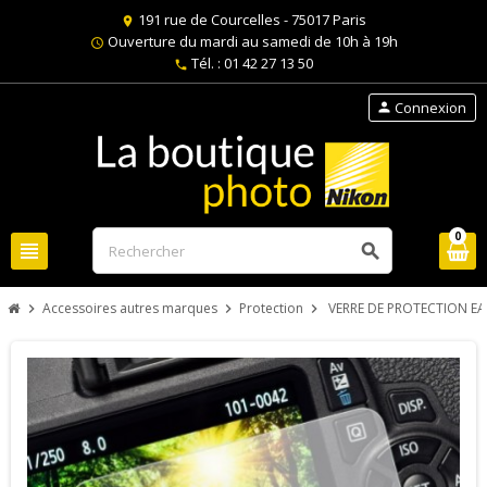
191 rue de Courcelles - 75017 Paris
location_on
Ouverture du mardi au samedi de 10h à 19h
schedule
Tél. : 01 42 27 13 50
phone
Connexion
person
0
view_headline
search
Accessoires autres marques
Protection
VERRE DE PROTECTION E
chevron_right
chevron_right
chevron_right