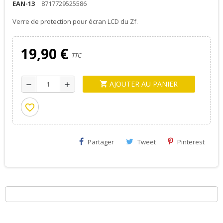
EAN-13
8717729525586
Verre de protection pour écran LCD du Zf.
19,90 €
TTC
AJOUTER AU PANIER
shopping_cart
remove
add
favorite_border
Partager
Tweet
Pinterest