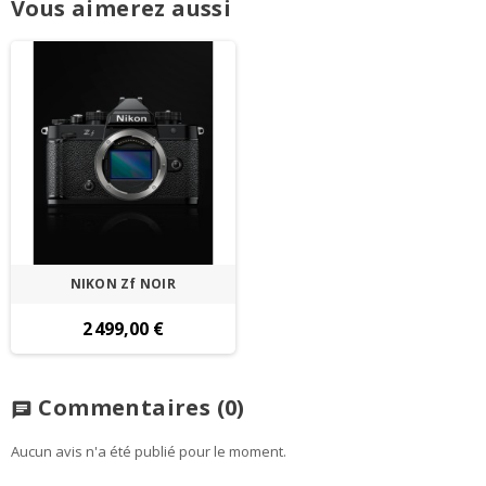
Vous aimerez aussi
NIKON Zf NOIR
2 499,00 €
Commentaires
(0)
chat
Aucun avis n'a été publié pour le moment.