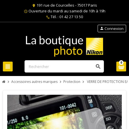
191 rue de Courcelles - 75017 Paris
location_on
Ouverture du mardi au samedi de 10h à 19h
schedule
Tél. : 01 42 27 13 50
phone
Connexion
person
0
view_headline
search
Accessoires autres marques
Protection
VERRE DE PROTECTION E
chevron_right
chevron_right
chevron_right