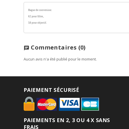
Bague de conversion:
62 pour filtre,
58 pour objectif.
Commentaires
(0)
chat
Aucun avis n'a été publié pour le moment.
PAIEMENT SÉCURISÉ
PAIEMENTS EN 2, 3 OU 4 X SANS
FRAIS