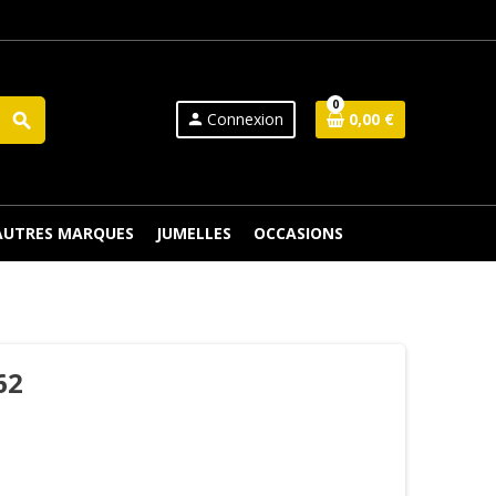
0
Connexion
0,00 €
search
person
 AUTRES MARQUES
JUMELLES
OCCASIONS
62