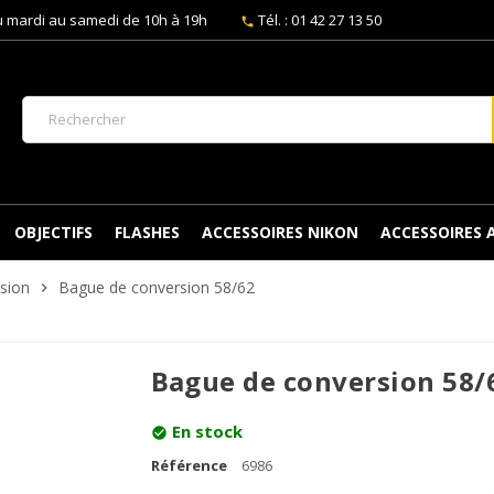
 mardi au samedi de 10h à 19h
Tél. : 01 42 27 13 50
phone
OBJECTIFS
FLASHES
ACCESSOIRES NIKON
ACCESSOIRES
sion
Bague de conversion 58/62
chevron_right
Bague de conversion 58/
En stock
check_circle
Référence
6986