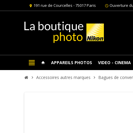
191 rue de Courcelles - 75017 Paris
Ouverture du
location_on
schedule
view_headline
APPAREILS PHOTOS
VIDEO - CINEMA
home
Accessoires autres marques
Bagues de conver
chevron_right
chevron_right