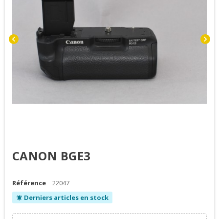
chevron_left
chevron_right
CANON BGE3
Référence
22047
Derniers articles en stock
notifications_active