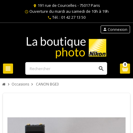
191 rue de Courcelles - 75017 Paris
location_on
Ouverture du mardi au samedi de 10h à 19h
schedule
Tél. : 01 42 27 13 50
phone
Connexion
person
0
view_headline
search
Occasions
CANON BGE3
chevron_right
chevron_right