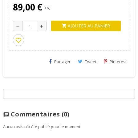
89,00 €
TTC
AJOUTER AU PANIER
shopping_cart
remove
add
favorite_border
Partager
Tweet
Pinterest
Commentaires
(0)
chat
Aucun avis n'a été publié pour le moment.