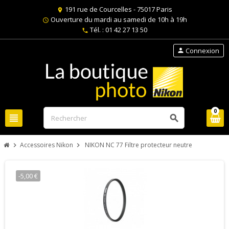
191 rue de Courcelles - 75017 Paris
location_on
Ouverture du mardi au samedi de 10h à 19h
schedule
Tél. : 01 42 27 13 50
phone
Connexion
person
0
view_headline
search
Accessoires Nikon
NIKON NC 77 Filtre protecteur neutre
chevron_right
chevron_right
-5,00 €