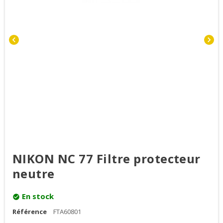
chevron_left
chevron_right
NIKON NC 77 Filtre protecteur
neutre
En stock
check_circle
Référence
FTA60801