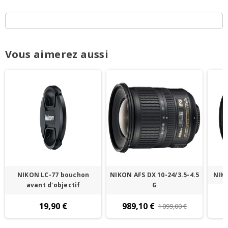
Vous aimerez aussi
NIKON LC-77 bouchon
NIKON AFS DX 10-24/3.5-4.5
NIKO
avant d'objectif
G
19,90 €
989,10 €
1 099,00 €