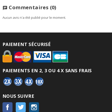
Commentaires
(0)
chat
Aucun avis n'a été publié pour le moment.
PAIEMENT SÉCURISÉ
PAIEMENTS EN 2, 3 OU 4 X SANS FRAIS
NOUS SUIVRE
Facebook
Twitter
Instagram