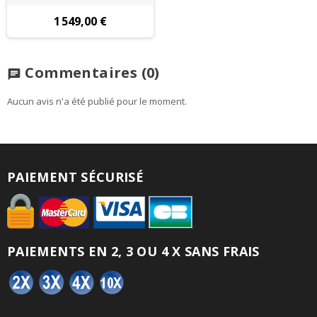
1 549,00 €
Commentaires
(0)
chat
Aucun avis n'a été publié pour le moment.
PAIEMENT SÉCURISÉ
PAIEMENTS EN 2, 3 OU 4 X SANS FRAIS