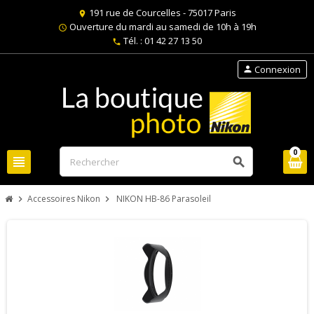
191 rue de Courcelles - 75017 Paris
location_on
Ouverture du mardi au samedi de 10h à 19h
schedule
Tél. : 01 42 27 13 50
phone
Connexion
person
0
view_headline
search
Accessoires Nikon
NIKON HB-86 Parasoleil
chevron_right
chevron_right