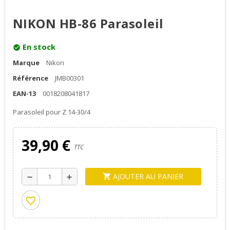
NIKON HB-86 Parasoleil
En stock
check_circle
Marque
Nikon
Référence
JMB00301
EAN-13
0018208041817
Parasoleil pour Z 14-30/4
39,90 €
TTC
AJOUTER AU PANIER
shopping_cart
remove
add
favorite_border