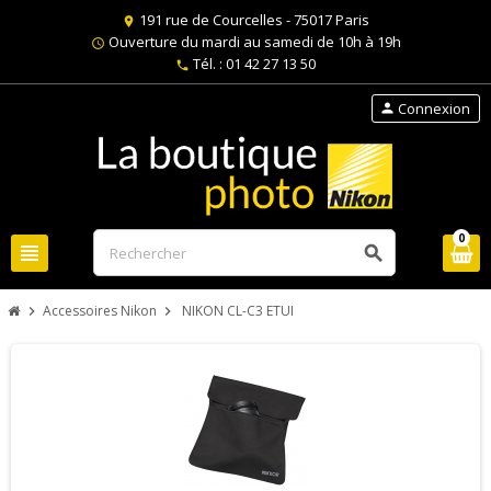
191 rue de Courcelles - 75017 Paris
location_on
Ouverture du mardi au samedi de 10h à 19h
schedule
Tél. : 01 42 27 13 50
phone
Connexion
person
0
view_headline
search
Accessoires Nikon
NIKON CL-C3 ETUI
chevron_right
chevron_right