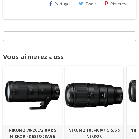
Partager
Tweet
Pinterest
Vous aimerez aussi
NIKON Z 70-200/2.8 VR S
NIKON Z 100-400/4.5-5.6 S
NIKO
NIKKOR - DESTOCKAGE
NIKKOR