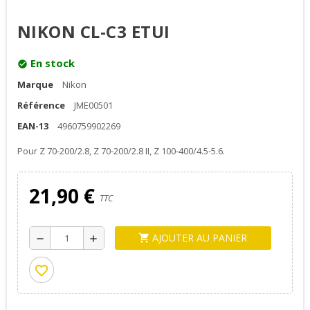
NIKON CL-C3 ETUI
En stock
check_circle
Marque
Nikon
Référence
JME00501
EAN-13
4960759902269
Pour Z 70-200/2.8, Z 70-200/2.8 II, Z 100-400/4.5-5.6.
21,90 €
TTC
AJOUTER AU PANIER
shopping_cart
remove
add
favorite_border