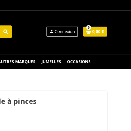
0
Connexion
0,00 €
search
person
 AUTRES MARQUES
JUMELLES
OCCASIONS
e à pinces