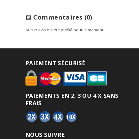
Commentaires
(0)
chat
Aucun avis n'a été publié pour le moment.
PAIEMENT SÉCURISÉ
PAIEMENTS EN 2, 3 OU 4 X SANS
FRAIS
NOUS SUIVRE