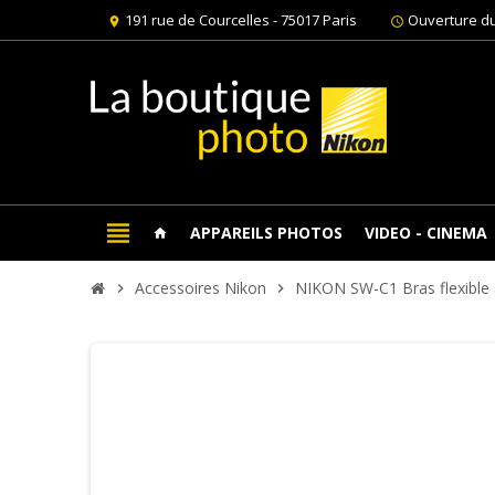
191 rue de Courcelles - 75017 Paris
Ouverture du
location_on
schedule
view_headline
APPAREILS PHOTOS
VIDEO - CINEMA
home
Accessoires Nikon
NIKON SW-C1 Bras flexible 
chevron_right
chevron_right