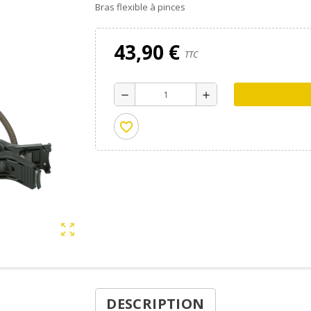
Bras flexible à pinces
43,90 €
TTC
remove
add
favorite_border
zoom_out_map
DESCRIPTION