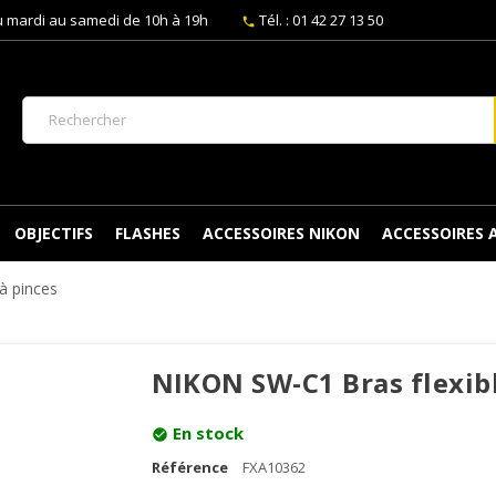
 mardi au samedi de 10h à 19h
Tél. : 01 42 27 13 50
phone
OBJECTIFS
FLASHES
ACCESSOIRES NIKON
ACCESSOIRES
à pinces
NIKON SW-C1 Bras flexibl
En stock
check_circle
Référence
FXA10362