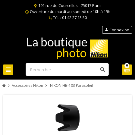
191 rue de Courcelles - 75017 Paris
location_on
Ouverture du mardi au samedi de 10h à 19h
schedule
Tél. : 01 42 27 13 50
phone
Connexion
person
0
view_headline
search
Accessoires Nikon
NIKON HB-103 Parasoleil
chevron_right
chevron_right