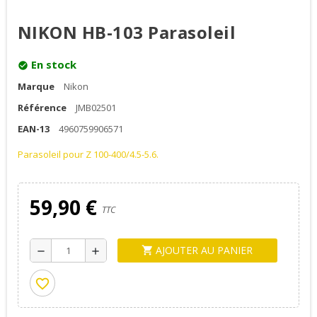
NIKON HB-103 Parasoleil
En stock
check_circle
Marque
Nikon
Référence
JMB02501
EAN-13
4960759906571
Parasoleil pour Z 100-400/4.5-5.6.
59,90 €
TTC
AJOUTER AU PANIER
shopping_cart
remove
add
favorite_border