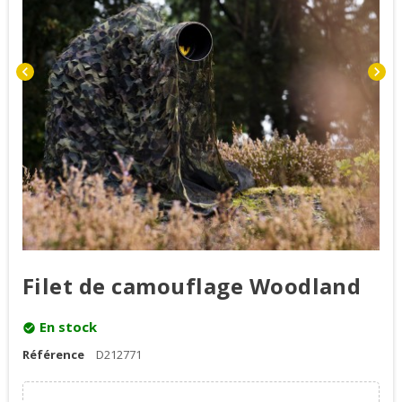
chevron_left
chevron_right
Filet de camouflage Woodland
En stock
check_circle
Référence
D212771