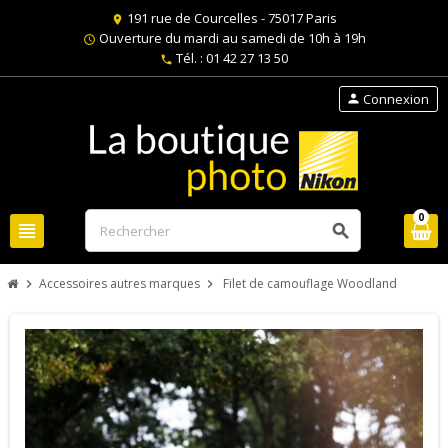
191 rue de Courcelles - 75017 Paris
location_on
Ouverture du mardi au samedi de 10h à 19h
schedule
Tél. : 01 42 27 13 50
phone
Connexion
person
0
view_headline
search
Accessoires autres marques
Filet de camouflage Woodland
chevron_right
chevron_right