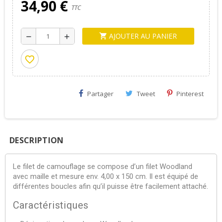
34,90 €
TTC
AJOUTER AU PANIER
shopping_cart
remove
add
favorite_border
Partager
Tweet
Pinterest
DESCRIPTION
Le filet de camouflage se compose d’un filet Woodland
avec maille et mesure env. 4,00 x 150 cm. Il est équipé de
différentes boucles afin qu’il puisse être facilement attaché.
Caractéristiques