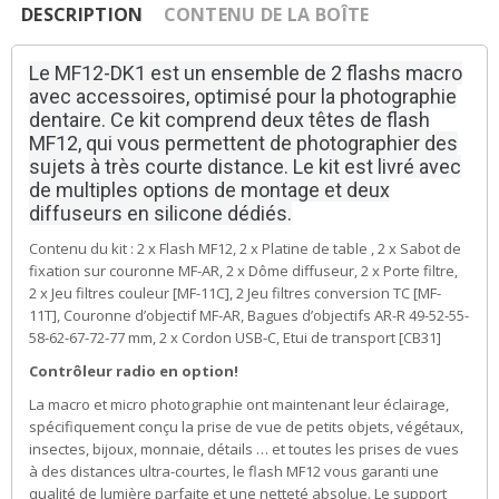
DESCRIPTION
CONTENU DE LA BOÎTE
Le MF12-DK1 est un ensemble de 2 flashs macro
avec accessoires, optimisé pour la photographie
dentaire.
Ce kit comprend deux têtes de flash
MF12, qui vous permettent de photographier des
sujets à très courte distance.
Le kit est livré avec
de multiples options de montage et deux
diffuseurs en silicone dédiés.
Contenu du kit :
2 x Flash MF12, 2 x Platine de table , 2 x Sabot de
fixation sur couronne MF-AR, 2 x Dôme diffuseur, 2 x Porte filtre,
2 x Jeu filtres couleur [MF-11C], 2 Jeu filtres conversion TC [MF-
11T], Couronne d’objectif MF-AR, Bagues d’objectifs AR-R 49-52-55-
58-62-67-72-77 mm, 2 x Cordon USB-C, Etui de transport [CB31]
Contrôleur radio en option!
La macro et micro photographie ont maintenant leur éclairage,
spécifiquement conçu la prise de vue de petits objets, végétaux,
insectes, bijoux, monnaie, détails … et toutes les prises de vues
à des distances ultra-courtes, le flash MF12 vous garanti une
qualité de lumière parfaite et une netteté absolue. Le support