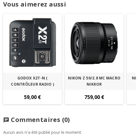
Vous aimerez aussi
GODOX X2T-N (
NIKON Z 50/2.8 MC MACRO
NIK
CONTRÔLEUR RADIO )
NIKKOR
59,00 €
759,00 €
Commentaires
(0)
chat
Aucun avis n'a été publié pour le moment.