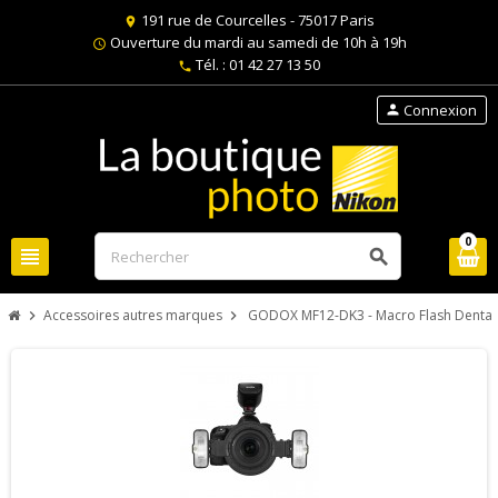
191 rue de Courcelles - 75017 Paris
location_on
Ouverture du mardi au samedi de 10h à 19h
schedule
Tél. : 01 42 27 13 50
phone
Connexion
person
0
view_headline
search
Accessoires autres marques
GODOX MF12-DK3 - Macro Flash Dentair
chevron_right
chevron_right