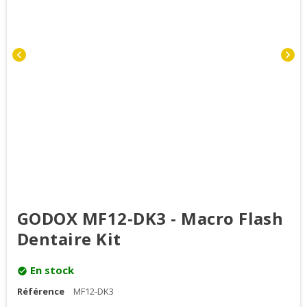
chevron_left
chevron_right
GODOX MF12-DK3 - Macro Flash
Dentaire Kit
En stock
check_circle
Référence
MF12-DK3