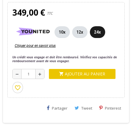
349,00 €
TTC
10x
12x
24x
Cliquer pour en savoir plus
Un crédit vous engage et doit être remboursé. Vérifiez vos capacités de
remboursement avant de vous engager.
AJOUTER AU PANIER
shopping_cart
remove
add
favorite_border
Partager
Tweet
Pinterest