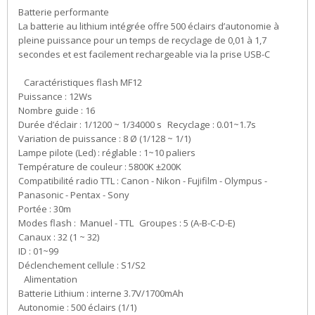
Batterie performante
La batterie au lithium intégrée offre 500 éclairs d’autonomie à
pleine puissance pour un temps de recyclage de 0,01 à 1,7
secondes et est facilement rechargeable via la prise USB-C
Caractéristiques flash MF12
Puissance : 12Ws
Nombre guide : 16
Durée d’éclair : 1/1200 ~ 1/34000 s Recyclage : 0.01~1.7s
Variation de puissance : 8 Ø (1/128 ~ 1/1)
Lampe pilote (Led) : réglable : 1~10 paliers
Température de couleur : 5800K ±200K
Compatibilité radio TTL : Canon - Nikon - Fujifilm - Olympus -
Panasonic - Pentax - Sony
Portée : 30m
Modes flash : Manuel - TTL Groupes : 5 (A-B-C-D-E)
Canaux : 32 (1 ~ 32)
ID : 01~99
Déclenchement cellule : S1/S2
Alimentation
Batterie Lithium : interne 3.7V/1700mAh
Autonomie : 500 éclairs (1/1)