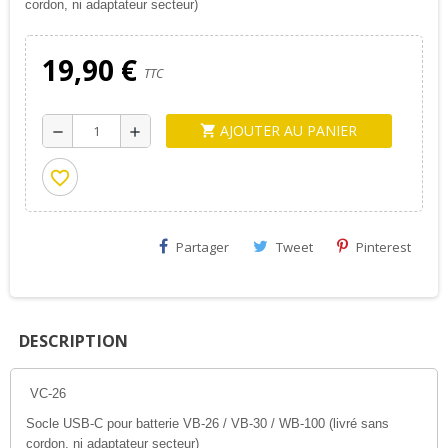
cordon, ni adaptateur secteur)
19,90 €
TTC
AJOUTER AU PANIER
shopping_cart
remove
add
favorite_border
Partager
Tweet
Pinterest
DESCRIPTION
VC-26
Socle USB-C pour batterie VB-26 / VB-30 / WB-100 (livré sans
cordon, ni adaptateur secteur)