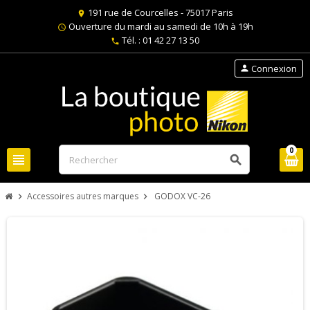
191 rue de Courcelles - 75017 Paris
location_on
Ouverture du mardi au samedi de 10h à 19h
schedule
Tél. : 01 42 27 13 50
phone
Connexion
person
0
view_headline
search
Accessoires autres marques
GODOX VC-26
chevron_right
chevron_right