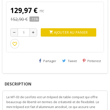
129,97 €
TTC
152,90 €
-15%
AJOUTER AU PANIER
shopping_cart
remove
add
favorite_border
Partager
Tweet
Pinterest
DESCRIPTION
Le MT-03 de Leofoto est un trépied de table compact qui offre
beaucoup de liberté en termes de créativité et de flexibilité. Le
mini trépied est fait d'aluminium anodisé, ce qui assure une