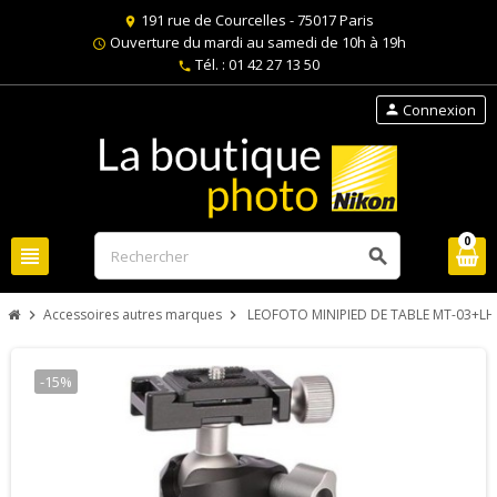
191 rue de Courcelles - 75017 Paris
location_on
Ouverture du mardi au samedi de 10h à 19h
schedule
Tél. : 01 42 27 13 50
phone
Connexion
person
0
view_headline
search
Accessoires autres marques
LEOFOTO MINIPIED DE TABLE MT-03+LH
chevron_right
chevron_right
-15%