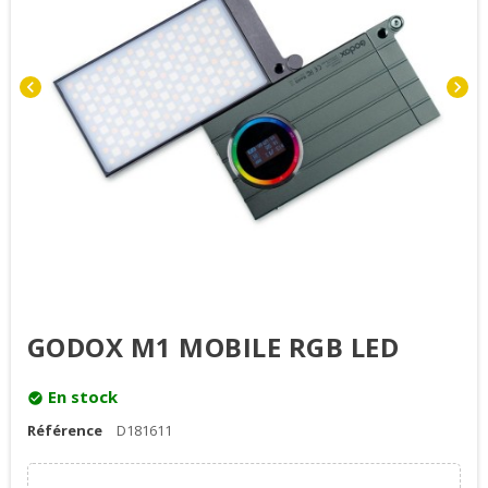
chevron_left
chevron_right
GODOX M1 MOBILE RGB LED
En stock
check_circle
Référence
D181611