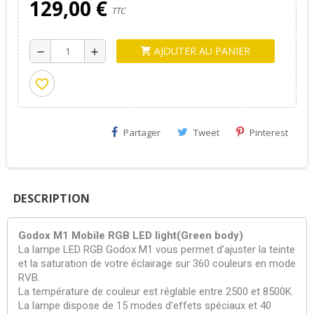
129,00 €
TTC
AJOUTER AU PANIER
shopping_cart
remove
add
favorite_border
Partager
Tweet
Pinterest
DESCRIPTION
Godox M1 Mobile RGB LED light(Green body)
La lampe LED RGB Godox M1 vous permet d'ajuster la teinte
et la saturation de votre éclairage sur 360 couleurs en mode
RVB.
La température de couleur est réglable entre 2500 et 8500K.
La lampe dispose de 15 modes d'effets spéciaux et 40