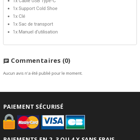
1x Câble USB Type-C
1x Support Cold Shoe
1x Clé
1x Sac de transport
1x Manuel d'utilisation
Commentaires
(0)
chat
Aucun avis n'a été publié pour le moment.
PAIEMENT SÉCURISÉ
PAIEMENTS EN 2, 3 OU 4 X SANS FRAIS