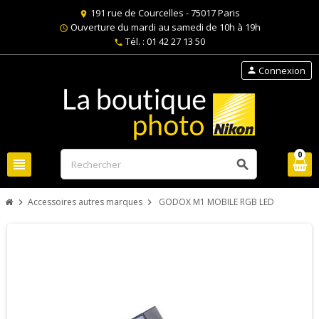
191 rue de Courcelles - 75017 Paris
location_on
Ouverture du mardi au samedi de 10h à 19h
schedule
Tél. : 01 42 27 13 50
phone
Connexion
person
0
view_headline
search
Accessoires autres marques
GODOX M1 MOBILE RGB LED
chevron_right
chevron_right